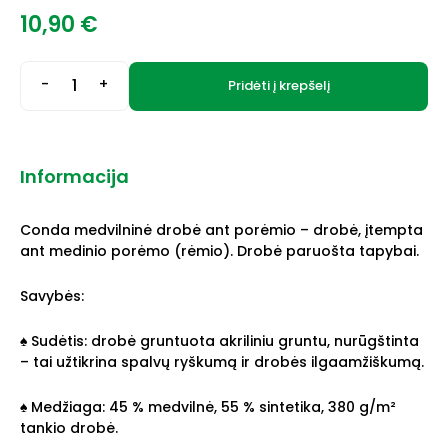
10,90
€
-
+
Pridėti į krepšelį
Informacija
Conda medvilninė drobė ant porėmio – drobė, įtempta
ant medinio porėmo (rėmio). Drobė paruošta tapybai.
Savybės:
♠ Sudėtis: drobė gruntuota akriliniu gruntu, nurūgštinta
– tai užtikrina spalvų ryškumą ir drobės ilgaamžiškumą.
♠ Medžiaga: 45 % medvilnė, 55 % sintetika, 380 g/m²
tankio drobė.