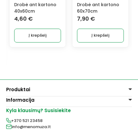
Drobė ant kartono
Drobė ant kartono
60x70cm
50x70cm
7,90
€
6,60
€
Į krepšelį
Į krepšelį
Produktai
Informacija
Dažai
Dekoravimui
Kyla klausimų? Susisiekite
Pirkimo taisyklės
Lakai, skiedikliai
Prekių pristatymas
+370 521 23458
Grafitiniai pieštukai
Prekių grąžinimas
info@menomuza.lt
Įvairiems paviršiams
Kontaktai
Akvarelinis popierius
Parduotuvės