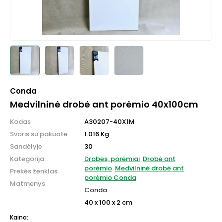
Conda
Medvilninė drobė ant porėmio 40x100cm
Kodas
A30207-40X1M
Svoris su pakuote
1.016 Kg
Sandėlyje
30
Kategorija
Drobės, porėmiai
Drobė ant
porėmio
Medvilninė drobė ant
Prekės ženklas
porėmio Conda
Matmenys
Conda
40 x 100 x 2 cm
Kaina: