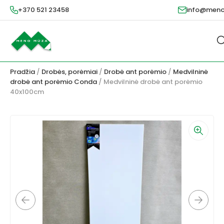
+370 521 23458
info@meno
Pradžia
/
Drobės, porėmiai
/
Drobė ant porėmio
/
Medvilninė
drobė ant porėmio Conda
/ Medvilninė drobė ant porėmio
40x100cm