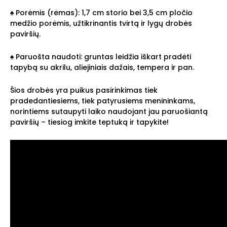
♠ Porėmis (rėmas): 1,7 cm storio bei 3,5 cm pločio
medžio porėmis, užtikrinantis tvirtą ir lygų drobės
paviršių.
♠ Paruošta naudoti: gruntas leidžia iškart pradėti
tapybą su akrilu, aliejiniais dažais, tempera ir pan.
Šios drobės yra puikus pasirinkimas tiek
pradedantiesiems, tiek patyrusiems menininkams,
norintiems sutaupyti laiko naudojant jau paruošiantą
paviršių – tiesiog imkite teptuką ir tapykite!