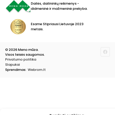
Molbertai
Dailės, dailininkų reikmenys -
Keramikams ir skulptoriams
didmeninė ir mažmeninė prekyba.
FIMO modelinas
Drobės, porėmiai
Mokyklinės ir biuro prekės
Esame Stipriausi Lietuvoje 2023
Vokai
metais.
Rėmai ir rėminimas
Dovanos, Dovanų čekiai
© 2026 Meno mūza.
Visos teisės saugomos.
Privatumo politika
Slapukai
Sprendimas:
Webrom.lt