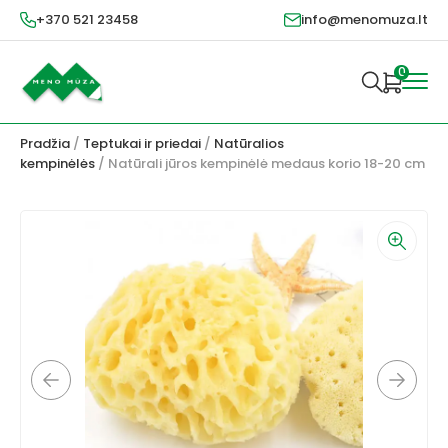
+370 521 23458
info@menomuza.lt
0
Pradžia
/
Teptukai ir priedai
/
Natūralios
kempinėlės
/ Natūrali jūros kempinėlė medaus korio 18-20 cm