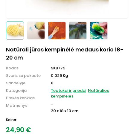
Natūrali jūros kempinėlė medaus korio 18-
20 cm
Kodas
SKB775
Svoris su pakuote
0.026 Kg
Sandėlyje
8
Kategorija
Teptukai ir priedai
Natūralios
kempinėlės
Prekės ženklas
-
Matmenys
20 x 18 x 10 cm
Kaina:
24,90
€