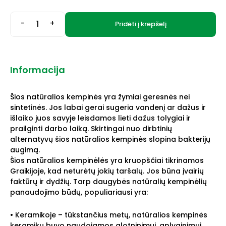
-
+
Pridėti į krepšelį
Informacija
Šios natūralios kempinės yra žymiai geresnės nei
sintetinės. Jos labai gerai sugeria vandenį ar dažus ir
išlaiko juos savyje leisdamos lieti dažus tolygiai ir
prailginti darbo laiką. Skirtingai nuo dirbtinių
alternatyvų šios natūralios kempinės slopina bakterijų
augimą.
Šios natūralios kempinėlės yra kruopščiai tikrinamos
Graikijoje, kad neturėtų jokių taršalų. Jos būna įvairių
faktūrų ir dydžių. Tarp daugybės natūralių kempinėlių
panaudojimo būdų, populiariausi yra:
• Keramikoje – tūkstančius metų, natūralios kempinės
keramikų buvo naudojamos glotninimui, aplyginimui,