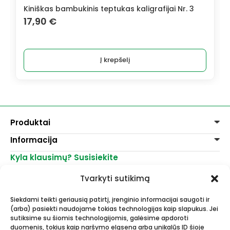
teptukas kaligrafijai Nr. 3
Kiniškas bambukinis teptuk
5,60
€
Į krepšelį
Į krep
Produktai
Informacija
Dažai
Dekoravimui
Kyla klausimų? Susisiekite
Pirkimo taisyklės
Lakai, skiedikliai
Prekių pristatymas
+370 521 23458
Grafitiniai pieštukai
Tvarkyti sutikimą
Prekių grąžinimas
info@menomuza.lt
Įvairiems paviršiams
Kontaktai
Akvarelinis popierius
Siekdami teikti geriausią patirtį, įrenginio informacijai saugoti ir
Parduotuvės
Molbertai
(arba) pasiekti naudojame tokias technologijas kaip slapukus. Jei
Dailės, dailininkų reikmenys -
Keramikams ir skulptoriams
sutiksime su šiomis technologijomis, galėsime apdoroti
didmeninė ir mažmeninė prekyba.
FIMO modelinas
duomenis, tokius kaip naršymo elgsena arba unikalūs ID šioje