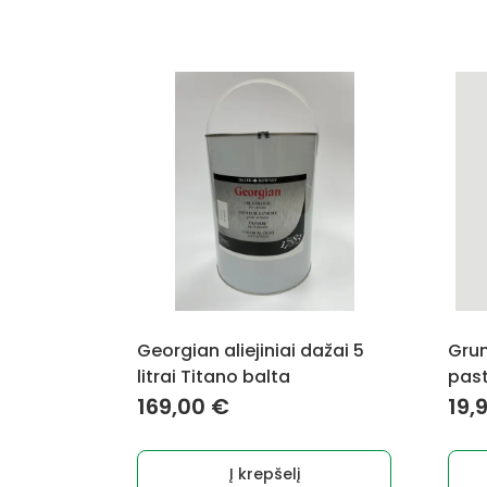
Georgian aliejiniai dažai 5
Grun
litrai Titano balta
past
169,00
€
19,
Į krepšelį