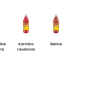
inė
Karmino
Sienna
na
raudonas