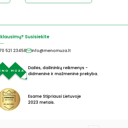
14,90 €.
11,90 €.
90 €.
 klausimų? Susisiekite
70 521 23458
info@menomuza.lt
Dailės, dailininkų reikmenys -
didmeninė ir mažmeninė prekyba.
Esame Stipriausi Lietuvoje
2023 metais.