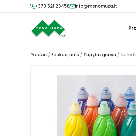
+370 521 23458
info@menomuza.lt
Pr
Pradžia
/
Edukacijoms
/
Tapyba guašu
/ Nefert