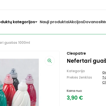
oduktų kategorijos
Nauji produktai
Akcijos
Dovanos
Rė
ari guašas 1000ml
Cleopatre
Nefertari gua
Kategorija
G
Prekės ženklas
T
C
Kaina nuo:
3,90
€