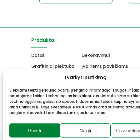
Produktai
Dažai
Dekoravimui
Grafitiniai pieštukai
Įvairiems paviršiams
Molbertai
Tvarkyti sutikimą
Keramikams ir skulptori
Drobės, porėmiai
Mokyklinės ir biuro prekė
Siekdami teikti geriausią patirtį, įrenginio informacijai saugoti ir (ar
naudojame tokias technologijas kaip slapukus. Jei sutiksime su šio
Rėmai ir rėminimas
Dovanos, Dovanų čekiai
technologijomis, galėsime apdoroti duomenis, tokius kaip naršymo
arba unikalūs ID šioje svetainėje. Nesutikimas arba sutikimo atšauk
neigiamai paveikti tam tikras funkcijas ir funkcijas.
Priimti
Neigti
Peržiūrėti n