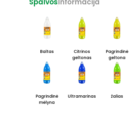
Spalvos
Informacija
Baltas
Citrinos
Pagrindinė
geltonas
geltona
Pagrindinė
Ultramarinas
žalias
mėlyna