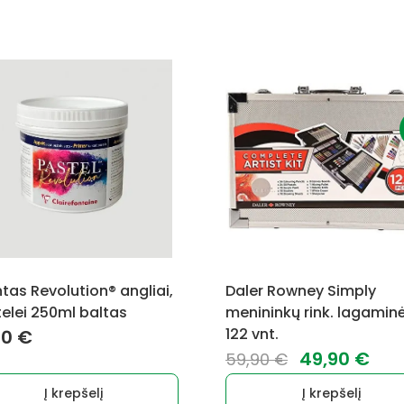
tas Revolution® angliai,
Daler Rowney Simply
elei 250ml baltas
menininkų rink. lagaminė
122 vnt.
90
€
Original
Cur
49,90
€
59,90
€
price
pri
Į krepšelį
Į krepšelį