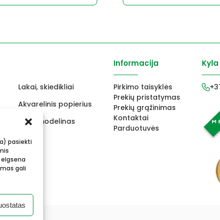
was:
is:
59,90 €.
49,
Informacija
Kyla
Lakai, skiedikliai
Pirkimo taisyklės
+3
Prekių pristatymas
Akvarelinis popierius
Prekių grąžinimas
Kontaktai
ams
FIMO modelinas
Parduotuvės
s
Vokai
ba) pasiekti
mis
 elgsena
imas gali
uostatas