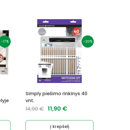
-17%
-20%
Simply piešimo rinkinys 40
lyje
vnt.
Original
Current
11,90
€
14,90
€
rent
price
price
ce
was:
is:
Į krepšelį