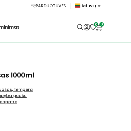
PARDUOTUVĖS
Lietuvių
English
0
0
minimas
Lietuvių
šas 1000ml
uašas, tempera
apyba guašu
leopatre