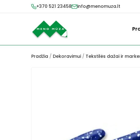
+370 521 23458
info@menomuza.lt
Pr
Pradžia
/
Dekoravimui
/
Tekstilės dažai ir marker