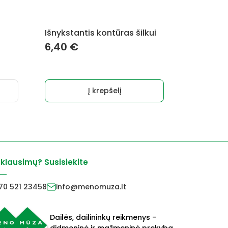
Išnykstantis kontūras šilkui
6,40
€
Į krepšelį
 klausimų? Susisiekite
70 521 23458
info@menomuza.lt
Dailės, dailininkų reikmenys -