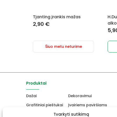
Tjanting įrankis mažas
H.Du
alko
2,90
€
5,9
Šiuo metu neturime
Produktai
Dažai
Dekoravimui
Grafitiniai pieštukai
Įvairiems paviršiams
Molbertai
Tvarkyti sutikimą
Keramikams ir skulptori