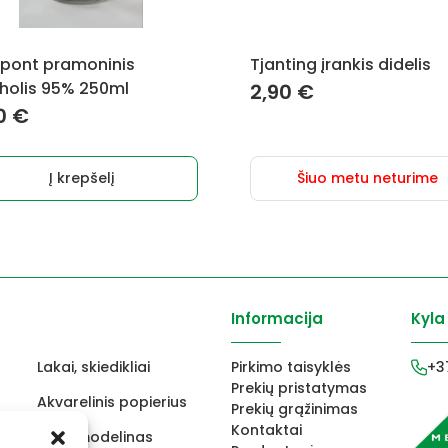
pont pramoninis
Tjanting įrankis didelis
holis 95% 250ml
2,90
€
0
€
Į krepšelį
Šiuo metu neturime
Informacija
Kyla
Lakai, skiedikliai
Pirkimo taisyklės
+3
Prekių pristatymas
Akvarelinis popierius
Prekių grąžinimas
Kontaktai
ams
FIMO modelinas