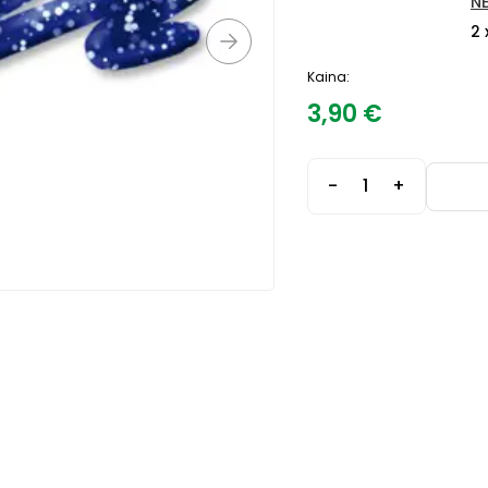
N
2 
Kaina:
3,90
€
-
+