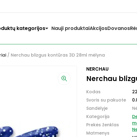
oduktų kategorijos
Nauji produktai
Akcijos
Dovanos
Rė
iai
/ Nerchau blizgus kontūras 3D 28ml mėlyna
NERCHAU
Nerchau blizg
Kodas
2
Svoris su pakuote
0.
Sandėlyje
N
Kategorija
D
ma
Prekės ženklas
N
Matmenys