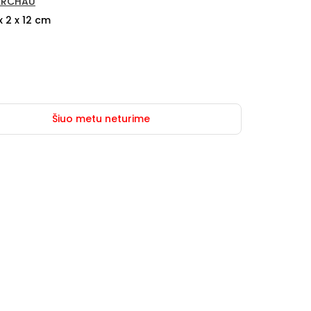
ERCHAU
x 2 x 12 cm
Šiuo metu neturime