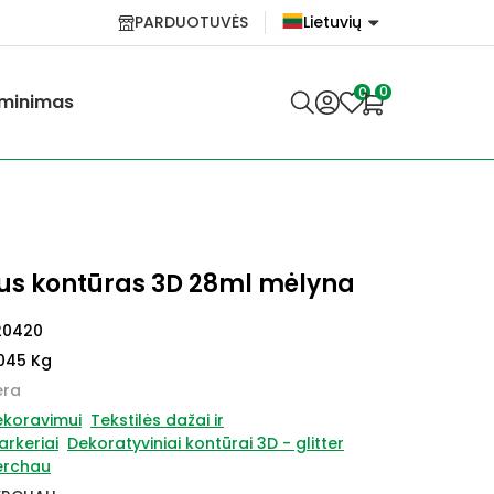
PARDUOTUVĖS
Lietuvių
English
0
0
minimas
Lietuvių
us kontūras 3D 28ml mėlyna
20420
045 Kg
ėra
ekoravimui
Tekstilės dažai ir
rkeriai
Dekoratyviniai kontūrai 3D - glitter
erchau