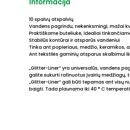
Informacija
10 spalvų atspalvių
Vandens pagrindu, nekenksmingi, mažai k
Praktiškame buteliuke, idealiai tinkančiame
Stabilūs kontūrai ir atsparūs vandeniui
Tinka ant popieriaus, medžio, keramikos, ak
Ant tekstilės gaminių atsparus skalbimui ik
„Glitter-Liner“ yra universalūs, vandens pag
galite sukurti rafinuotus įvairių medžiagų, 
„Glitter-Liner“ gali būti tepamas ant visų nu
baigti. Tada plaunama iki 40 ° C temperatūros