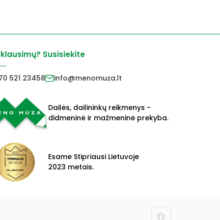
 klausimų? Susisiekite
70 521 23458
info@menomuza.lt
Dailės, dailininkų reikmenys -
didmeninė ir mažmeninė prekyba.
Esame Stipriausi Lietuvoje
2023 metais.