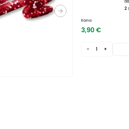
N
2 
Kaina:
3,90
€
-
+