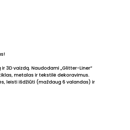
us!
ą ir 3D vaizdą. Naudodami „Glitter-Liner“
tiklas, metalas ir tekstilė dekoravimus.
ės, leisti išdžiūti (maždaug 6 valandas) ir