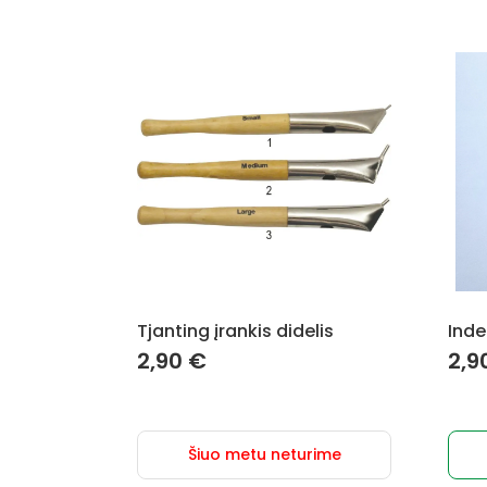
Tjanting įrankis didelis
Inde
2,90
€
2,9
Šiuo metu neturime