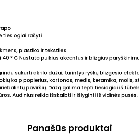
vapo
 tiesiogiai rašyti
mens, plastiko ir tekstilės
i 40 ° C Nustato puikius akcentus ir blizgius paryškinim
rindu sukurti akrilo dažai, turintys ryškų blizgesio efekt
tokių kaip popierius, kartonas, medis, keramika, molis, s
riebalintų paviršių. Dažą galima tepti tiesiogiai iš tūbel
. Audinius reikia išskalbti ir išlyginti iš vidinės pusės.
Panašūs produktai