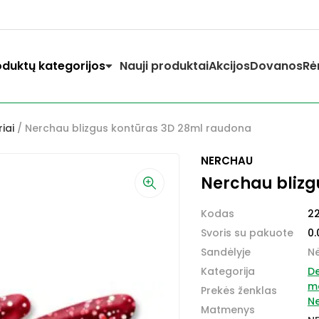
oduktų kategorijos
Nauji produktai
Akcijos
Dovanos
Rė
iai
/ Nerchau blizgus kontūras 3D 28ml raudona
NERCHAU
Nerchau blizg
Kodas
2
Svoris su pakuote
0.
Sandėlyje
N
Kategorija
D
ma
Prekės ženklas
N
Matmenys