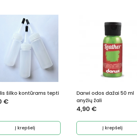
lis šilko kontūrams tepti
Darwi odos dažai 50 ml
anyžių žali
0
€
4,90
€
Į krepšelį
Į krepšelį