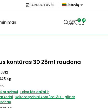
PARDUOTUVĖS
Lietuvių
English
0
0
minimas
Lietuvių
us kontūras 3D 28ml raudona
20312
045 Kg
ėra
ekoravimui
Tekstilės dažai ir
rkeriai
Dekoratyviniai kontūrai 3D - glitter
erchau