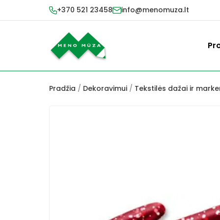
+370 521 23458
info@menomuza.lt
Pr
Pradžia
/
Dekoravimui
/
Tekstilės dažai ir marker