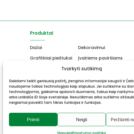
Produktai
Dažai
Dekoravimui
Grafitiniai pieštukai
Įvairiems paviršiams
Molbertai
Tvarkyti sutikimą
Keramikams ir skulptori
Drobės, porėmiai
Mokyklinės ir biuro prekė
Siekdami teikti geriausią patirtį, įrenginio informacijai saugoti ir (ar
naudojame tokias technologijas kaip slapukus. Jei sutiksime su šio
Rėmai ir rėminimas
Dovanos, Dovanų čekiai
technologijomis, galėsime apdoroti duomenis, tokius kaip naršymo
arba unikalūs ID šioje svetainėje. Nesutikimas arba sutikimo atšauk
neigiamai paveikti tam tikras funkcijas ir funkcijas.
Priimti
Neigti
Peržiūrėti n
© 2026 Meno mūza.
Visos teisės saugomos.
Slapukai
Privatumo politika