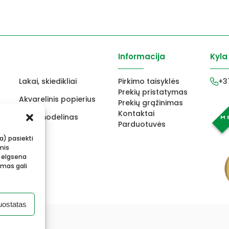
Informacija
Kyla
Lakai, skiedikliai
Pirkimo taisyklės
+3
Prekių pristatymas
Akvarelinis popierius
Prekių grąžinimas
Kontaktai
ams
FIMO modelinas
Parduotuvės
s
Vokai
ba) pasiekti
mis
 elgsena
imas gali
uostatas