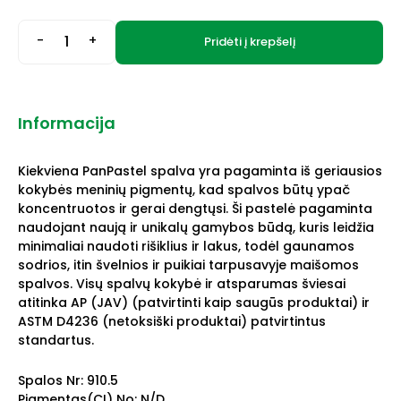
-
+
Pridėti į krepšelį
Informacija
Kiekviena PanPastel spalva yra pagaminta iš geriausios
kokybės meninių pigmentų, kad spalvos būtų ypač
koncentruotos ir gerai dengtųsi. Ši pastelė pagaminta
naudojant naują ir unikalų gamybos būdą, kuris leidžia
minimaliai naudoti rišiklius ir lakus, todėl gaunamos
sodrios, itin švelnios ir puikiai tarpusavyje maišomos
spalvos. Visų spalvų kokybė ir atsparumas šviesai
atitinka AP (JAV) (patvirtinti kaip saugūs produktai) ir
ASTM D4236 (netoksiški produktai) patvirtintus
standartus.
Spalos Nr: 910.5
Pigmentas(CI) No: N/D