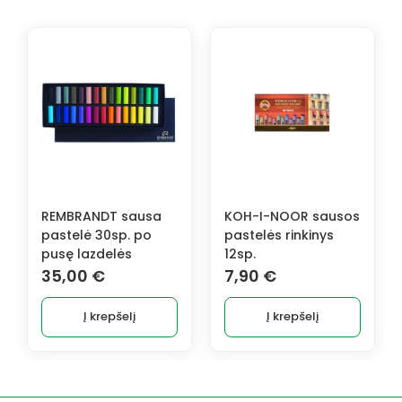
KOH-I-NOOR sausos
KOH-I-NOOR sausos
pastelės rinkinys
pastelės rinkinys
12sp.
48sp.
7,90
€
27,90
€
Į krepšelį
Į krepšelį