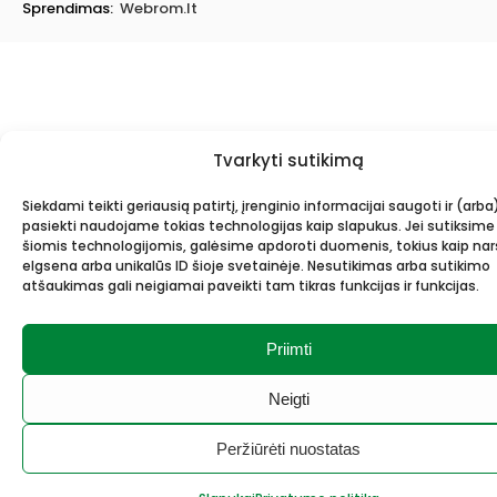
Sprendimas:
Webrom.lt
Tvarkyti sutikimą
Siekdami teikti geriausią patirtį, įrenginio informacijai saugoti ir (arba
pasiekti naudojame tokias technologijas kaip slapukus. Jei sutiksime
šiomis technologijomis, galėsime apdoroti duomenis, tokius kaip n
elgsena arba unikalūs ID šioje svetainėje. Nesutikimas arba sutikimo
atšaukimas gali neigiamai paveikti tam tikras funkcijas ir funkcijas.
Priimti
Neigti
Peržiūrėti nuostatas