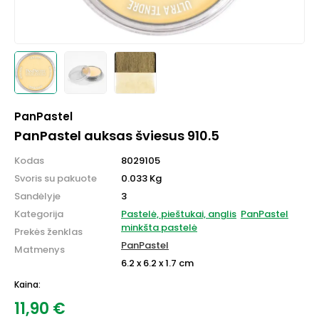
PanPastel
PanPastel auksas šviesus 910.5
Kodas
8029105
Svoris su pakuote
0.033 Kg
Sandėlyje
3
Kategorija
Pastelė, pieštukai, anglis
PanPastel
minkšta pastelė
Prekės ženklas
PanPastel
Matmenys
6.2 x 6.2 x 1.7 cm
Kaina:
11,90
€