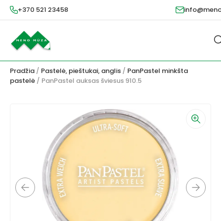
+370 521 23458
info@meno
Pradžia
/
Pastelė, pieštukai, anglis
/
PanPastel minkšta
pastelė
/ PanPastel auksas šviesus 910.5