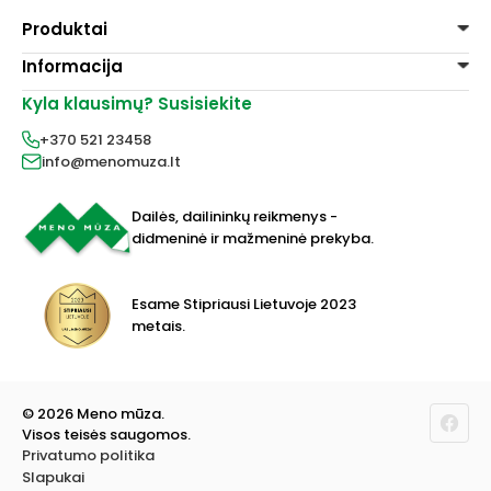
Produktai
Informacija
Dažai
Dekoravimui
Kyla klausimų? Susisiekite
Pirkimo taisyklės
Lakai, skiedikliai
Prekių pristatymas
+370 521 23458
Grafitiniai pieštukai
Prekių grąžinimas
info@menomuza.lt
Įvairiems paviršiams
Kontaktai
Akvarelinis popierius
Parduotuvės
Molbertai
Dailės, dailininkų reikmenys -
Keramikams ir skulptoriams
didmeninė ir mažmeninė prekyba.
FIMO modelinas
Drobės, porėmiai
Mokyklinės ir biuro prekės
Esame Stipriausi Lietuvoje 2023
Vokai
metais.
Rėmai ir rėminimas
Dovanos, Dovanų čekiai
© 2026 Meno mūza.
Visos teisės saugomos.
Privatumo politika
Slapukai