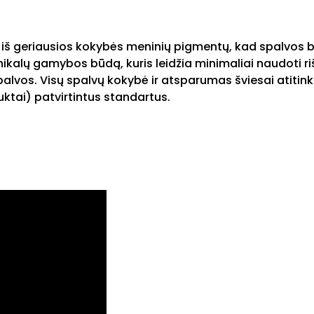
iš geriausios kokybės meninių pigmentų, kad spalvos b
kalų gamybos būdą, kuris leidžia minimaliai naudoti riši
palvos. Visų spalvų kokybė ir atsparumas šviesai atitink
ktai) patvirtintus standartus.