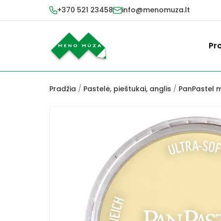
+370 521 23458
info@menomuza.lt
Pr
Pradžia
/
Pastelė, pieštukai, anglis
/
PanPastel m