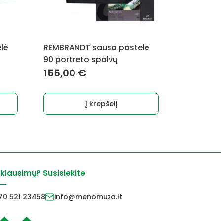
lė
REMBRANDT sausa pastelė
90 portreto spalvų
155,00
€
Į krepšelį
 klausimų? Susisiekite
70 521 23458
info@menomuza.lt