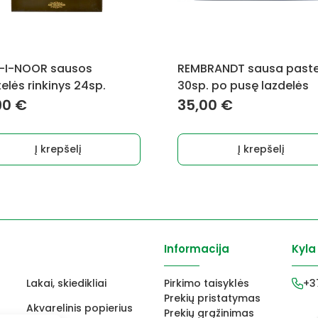
-I-NOOR sausos
REMBRANDT sausa paste
elės rinkinys 24sp.
30sp. po pusę lazdelės
90
€
35,00
€
Į krepšelį
Į krepšelį
Informacija
Kyla
Lakai, skiedikliai
Pirkimo taisyklės
+3
Prekių pristatymas
Akvarelinis popierius
Prekių grąžinimas