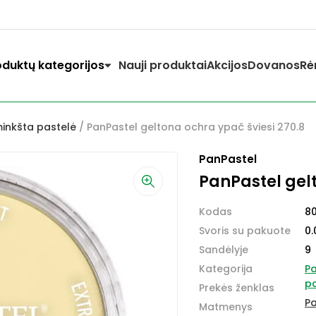
oduktų kategorijos
Nauji produktai
Akcijos
Dovanos
Rė
inkšta pastelė
/ PanPastel geltona ochra ypač šviesi 270.8
PanPastel
PanPastel gelt
Kodas
8
Svoris su pakuote
0.
Sandėlyje
9
Kategorija
Pa
pa
Prekės ženklas
Pa
Matmenys