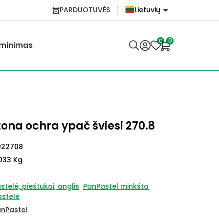
PARDUOTUVĖS
Lietuvių
English
0
0
minimas
Lietuvių
ona ochra ypač šviesi 270.8
022708
033 Kg
stelė, pieštukai, anglis
PanPastel minkšta
stelė
nPastel