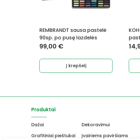
REMBRANDT sausa pastelė
KOH
90sp. po pusę lazdelės
past
99,00
€
14,
Į krepšelį
Produktai
Dažai
Dekoravimui
Grafitiniai pieštukai
Įvairiems paviršiams