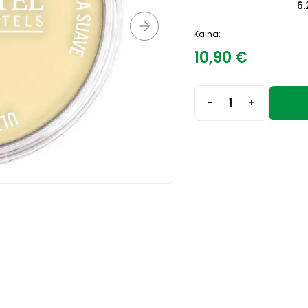
6.
Kaina:
10,90
€
-
+