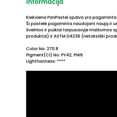
Informacija
Kiekviena PanPastel spalva yra pagaminta 
Ši pastelė pagaminta naudojant naują ir uni
švelnios ir puikiai tarpusavyje maišomos s
produktai) ir ASTM D4236 (netoksiški produ
Color No: 270.8
Pigment(CI) No: PY42, PW6
Lightfastness: ****