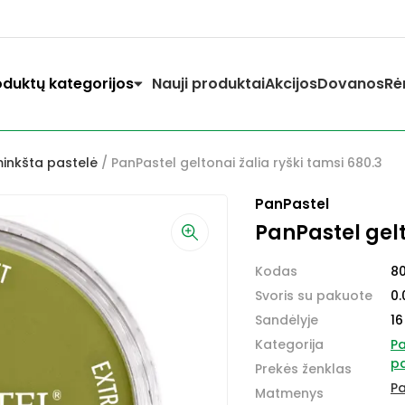
oduktų kategorijos
Nauji produktai
Akcijos
Dovanos
Rė
inkšta pastelė
/ PanPastel geltonai žalia ryški tamsi 680.3
PanPastel
PanPastel gelt
Kodas
8
Svoris su pakuote
0.
Sandėlyje
16
Kategorija
Pa
pa
Prekės ženklas
Pa
Matmenys