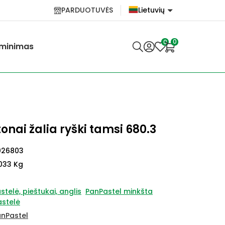
PARDUOTUVĖS
Lietuvių
English
0
0
minimas
Lietuvių
onai žalia ryški tamsi 680.3
026803
033 Kg
stelė, pieštukai, anglis
PanPastel minkšta
stelė
nPastel