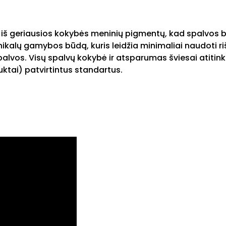
iš geriausios kokybės meninių pigmentų, kad spalvos b
kalų gamybos būdą, kuris leidžia minimaliai naudoti riši
palvos. Visų spalvų kokybė ir atsparumas šviesai atitink
ktai) patvirtintus standartus.