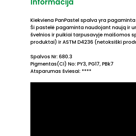
Informacija
Kiekviena PanPastel spalva yra pagaminta 
Ši pastelė pagaminta naudojant naują ir uni
švelnios ir puikiai tarpusavyje maišomos s
produktai) ir ASTM D4236 (netoksiški produ
Spalvos Nr: 680.3
Pigmentas(CI) No: PY3, PG17, PBk7
Atsparumas šviesai: ****