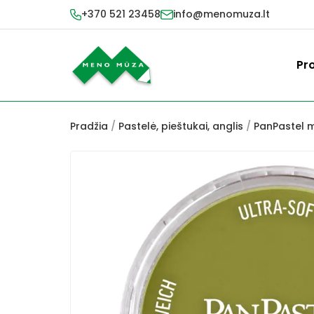
+370 521 23458
info@menomuza.lt
Pr
Pradžia
/
Pastelė, pieštukai, anglis
/
PanPastel m