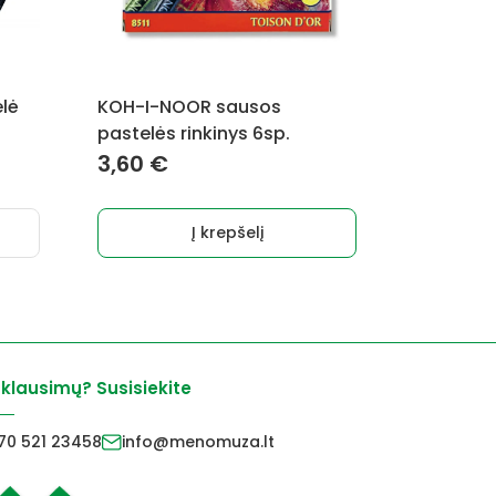
lė
KOH-I-NOOR sausos
pastelės rinkinys 6sp.
3,60
€
Į krepšelį
 klausimų? Susisiekite
70 521 23458
info@menomuza.lt