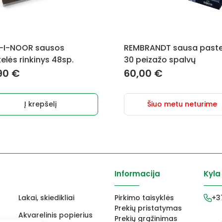
-I-NOOR sausos
REMBRANDT sausa paste
elės rinkinys 48sp.
30 peizažo spalvų
90
€
60,00
€
Į krepšelį
Šiuo metu neturime
Informacija
Kyla
Lakai, skiedikliai
Pirkimo taisyklės
+3
Prekių pristatymas
Akvarelinis popierius
Prekių grąžinimas