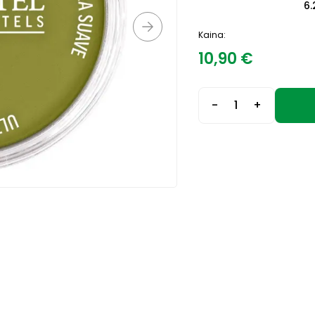
6.
Kaina:
10,90
€
-
+