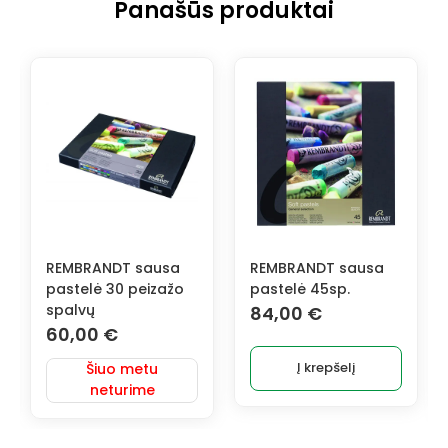
Panašūs produktai
REMBRANDT sausa
REMBRANDT sausa
pastelė 45sp.
pastelė 90 portreto
spalvų
84,00
€
155,00
€
Į krepšelį
Į krepšelį