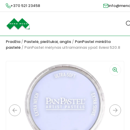
+370 521 23458
info@meno
Pradžia
/
Pastelė, pieštukai, anglis
/
PanPastel minkšta
pastelė
/ PanPastel mėlynas ultramarinas ypač šviesi 520.8