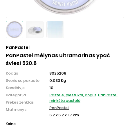
PanPastel
PanPastel mėlynas ultramarinas ypač
šviesi 520.8
Kodas
8025208
Svoris su pakuote
0.033 Kg
Sandėlyje
10
Kategorija
Pastelė, pieštukai, anglis
PanPastel
minkšta pastelė
Prekės ženklas
PanPastel
Matmenys
6.2 x 6.2 x 1.7 cm
Kaina: