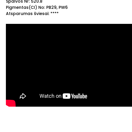
Spalvos Nr: 520.8
Pigmentas(CI) No: PB29, PW6
Atsparumas šviesai: ****