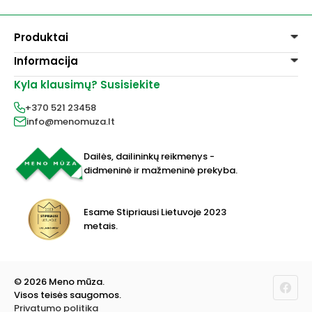
Produktai
Informacija
Dažai
Dekoravimui
Kyla klausimų? Susisiekite
Pirkimo taisyklės
Lakai, skiedikliai
Prekių pristatymas
+370 521 23458
Grafitiniai pieštukai
Prekių grąžinimas
info@menomuza.lt
Įvairiems paviršiams
Kontaktai
Akvarelinis popierius
Parduotuvės
Molbertai
Dailės, dailininkų reikmenys -
Keramikams ir skulptoriams
didmeninė ir mažmeninė prekyba.
FIMO modelinas
Drobės, porėmiai
Mokyklinės ir biuro prekės
Esame Stipriausi Lietuvoje 2023
Vokai
metais.
Rėmai ir rėminimas
Dovanos, Dovanų čekiai
© 2026 Meno mūza.
Visos teisės saugomos.
Privatumo politika