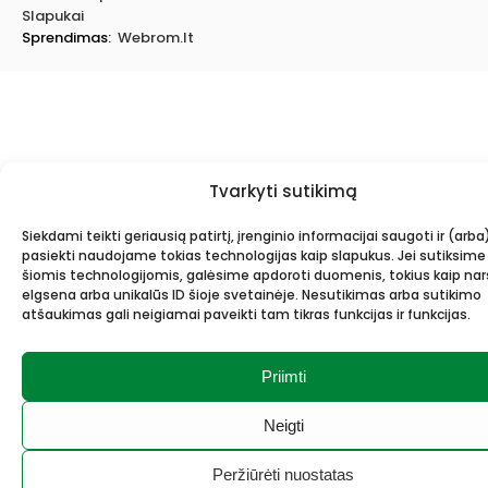
Slapukai
Sprendimas:
Webrom.lt
Tvarkyti sutikimą
Siekdami teikti geriausią patirtį, įrenginio informacijai saugoti ir (arba
pasiekti naudojame tokias technologijas kaip slapukus. Jei sutiksime
šiomis technologijomis, galėsime apdoroti duomenis, tokius kaip n
elgsena arba unikalūs ID šioje svetainėje. Nesutikimas arba sutikimo
atšaukimas gali neigiamai paveikti tam tikras funkcijas ir funkcijas.
Priimti
Neigti
Peržiūrėti nuostatas