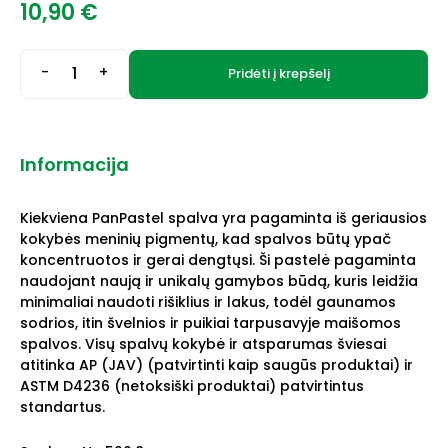
10,90
€
-
+
Pridėti į krepšelį
Informacija
Kiekviena PanPastel spalva yra pagaminta iš geriausios
kokybės meninių pigmentų, kad spalvos būtų ypač
koncentruotos ir gerai dengtųsi. Ši pastelė pagaminta
naudojant naują ir unikalų gamybos būdą, kuris leidžia
minimaliai naudoti rišiklius ir lakus, todėl gaunamos
sodrios, itin švelnios ir puikiai tarpusavyje maišomos
spalvos. Visų spalvų kokybė ir atsparumas šviesai
atitinka AP (JAV) (patvirtinti kaip saugūs produktai) ir
ASTM D4236 (netoksiški produktai) patvirtintus
standartus.