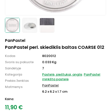
PanPastel
PanPastel perl. skiediklis baltas COARSE 012
Kodas
8020012
Svoris su pakuote
0.033 Kg
Sandėlyje
7
Kategorija
Pastelė, pieštukai, anglis
PanPastel
minkšta pastelė
Prekės ženklas
PanPastel
Matmenys
6.2 x 6.2 x 1.7 cm
Kaina:
11,90
€