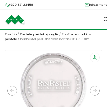
+370 521 23458
info@meno
Pradžia
/
Pastelė, pieštukai, anglis
/
PanPastel minkšta
pastelė
/ PanPastel perl. skiediklis baltas COARSE 012