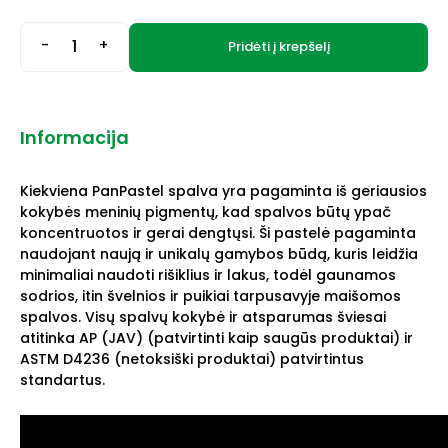
-
+
Pridėti į krepšelį
Informacija
Kiekviena PanPastel spalva yra pagaminta iš geriausios
kokybės meninių pigmentų, kad spalvos būtų ypač
koncentruotos ir gerai dengtųsi. Ši pastelė pagaminta
naudojant naują ir unikalų gamybos būdą, kuris leidžia
minimaliai naudoti rišiklius ir lakus, todėl gaunamos
sodrios, itin švelnios ir puikiai tarpusavyje maišomos
spalvos. Visų spalvų kokybė ir atsparumas šviesai
atitinka AP (JAV) (patvirtinti kaip saugūs produktai) ir
ASTM D4236 (netoksiški produktai) patvirtintus
standartus.