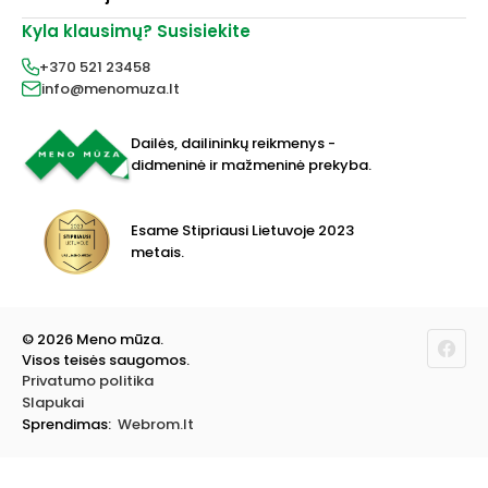
Dažai
Dekoravimui
Kyla klausimų? Susisiekite
Pirkimo taisyklės
Lakai, skiedikliai
Prekių pristatymas
+370 521 23458
Grafitiniai pieštukai
Prekių grąžinimas
info@menomuza.lt
Įvairiems paviršiams
Kontaktai
Akvarelinis popierius
Parduotuvės
Molbertai
Dailės, dailininkų reikmenys -
Keramikams ir skulptoriams
didmeninė ir mažmeninė prekyba.
FIMO modelinas
Drobės, porėmiai
Mokyklinės ir biuro prekės
Esame Stipriausi Lietuvoje 2023
Vokai
metais.
Rėmai ir rėminimas
Dovanos, Dovanų čekiai
© 2026 Meno mūza.
Visos teisės saugomos.
Privatumo politika
Slapukai
Sprendimas:
Webrom.lt