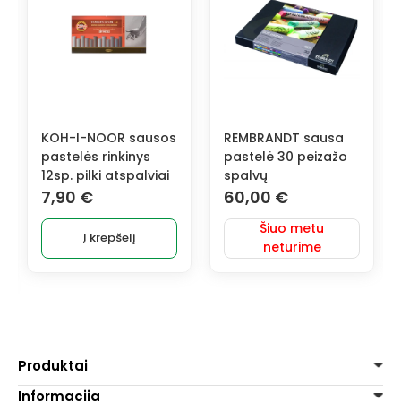
-NOOR sausos
REMBRANDT sausa
KOH-I-NOOR
ės rinkinys
pastelė 30 peizažo
pastelės rin
ilki atspalviai
spalvų
6sp.
€
60,00
€
3,60
€
Šiuo metu
Į krepšelį
Į krepš
neturime
Produktai
Informacija