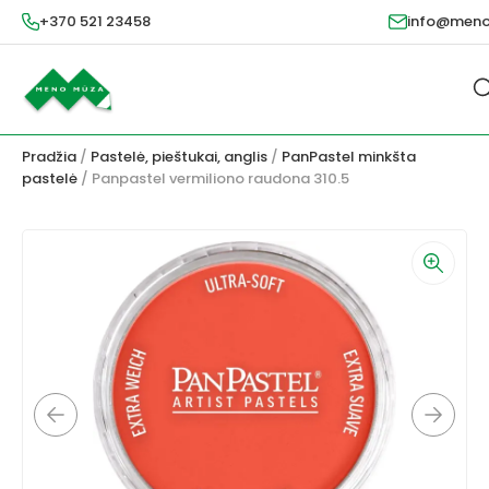
+370 521 23458
info@meno
Pradžia
/
Pastelė, pieštukai, anglis
/
PanPastel minkšta
pastelė
/ Panpastel vermiliono raudona 310.5