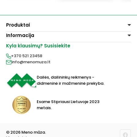
Produktai
Informacija
Dažai
Dekoravimui
Kyla klausimų? Susisiekite
Pirkimo taisyklės
Lakai, skiedikliai
Prekių pristatymas
+370 521 23458
Grafitiniai pieštukai
Prekių grąžinimas
info@menomuza.lt
Įvairiems paviršiams
Kontaktai
Akvarelinis popierius
Parduotuvės
Molbertai
Dailės, dailininkų reikmenys -
Keramikams ir skulptoriams
didmeninė ir mažmeninė prekyba.
FIMO modelinas
Drobės, porėmiai
Mokyklinės ir biuro prekės
Esame Stipriausi Lietuvoje 2023
Vokai
metais.
Rėmai ir rėminimas
Dovanos, Dovanų čekiai
© 2026 Meno mūza.