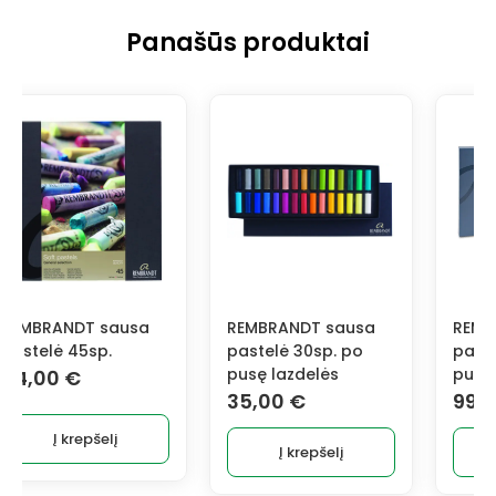
Panašūs produktai
REMBRANDT sausa
REMBRANDT sausa
pastelė 30sp. po
pastelė 90sp. po
pusę lazdelės
pusę lazdelės
35,00
€
99,00
€
Į krepšelį
Į krepšelį