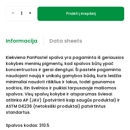
-
+
Pridėti į krepšelį
Informacija
Data sheets
Kiekviena PanPastel spalva yra pagaminta iš geriausios
kokybės meninių pigmentų, kad spalvos būtų ypač
koncentruotos ir gerai dengtųsi. Ši pastelė pagaminta
naudojant naują ir unikalų gamybos būdą, kuris leidžia
minimaliai naudoti rišiklius ir lakus, todėl gaunamos
sodrios, itin švelnios ir puikiai tarpusavyje maišomos
spalvos. Visų spalvų kokybė ir atsparumas šviesai
atitinka AP (JAV) (patvirtinti kaip saugūs produktai) ir
ASTM D4236 (netoksiški produktai) patvirtintus
standartus.
Spalvos kodas: 310.5