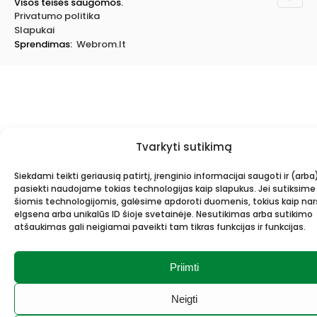
Visos teisės saugomos.
Privatumo politika
Slapukai
Sprendimas:
Webrom.lt
Tvarkyti sutikimą
Siekdami teikti geriausią patirtį, įrenginio informacijai saugoti ir (arba
pasiekti naudojame tokias technologijas kaip slapukus. Jei sutiksime
šiomis technologijomis, galėsime apdoroti duomenis, tokius kaip n
elgsena arba unikalūs ID šioje svetainėje. Nesutikimas arba sutikimo
atšaukimas gali neigiamai paveikti tam tikras funkcijas ir funkcijas.
Priimti
Neigti