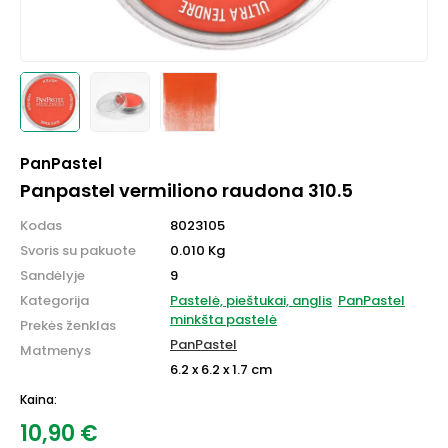
PanPastel
Panpastel vermiliono raudona 310.5
Kodas
8023105
Svoris su pakuote
0.010 Kg
Sandėlyje
9
Kategorija
Pastelė, pieštukai, anglis
PanPastel
minkšta pastelė
Prekės ženklas
PanPastel
Matmenys
6.2 x 6.2 x 1.7 cm
Kaina:
10,90
€