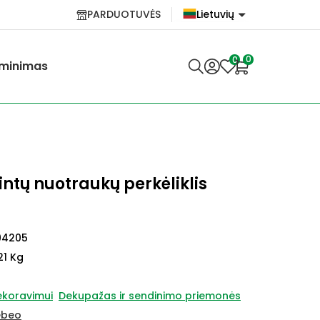
PARDUOTUVĖS
Lietuvių
English
0
0
minimas
Lietuvių
ntų nuotraukų perkėliklis
94205
21 Kg
ekoravimui
Dekupažas ir sendinimo priemonės
ebeo