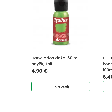
Darwi odos dažai 50 ml
H.Du
anyžių žali
konc
100m
4,90
€
6,
Į krepšelį