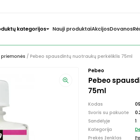
oduktų kategorijos
Nauji produktai
Akcijos
Dovanos
Rė
o priemonės
/ Pebeo spausdintų nuotraukų perkėliklis 75ml
Pebeo
Pebeo spausdi
75ml
Kodas
0
Svoris su pakuote
0.
Sandėlyje
1
Kategorija
D
Prekės ženklas
P