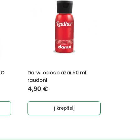
HO
Darwi odos dažai 50 ml
raudoni
4,90
€
Į krepšelį