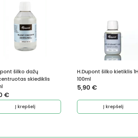
pont šilko dažų
H.Dupont šilko kietiklis 1
entruotas skiediklis
100ml
l
5,90
€
40
€
Į krepšelį
Į krepšelį