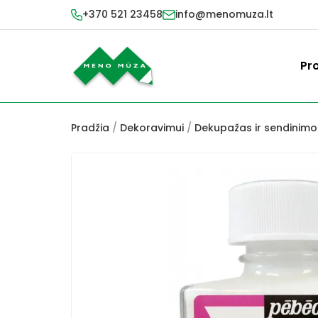
+370 521 23458
info@menomuza.lt
Pr
Pradžia
/
Dekoravimui
/
Dekupažas ir sendinim