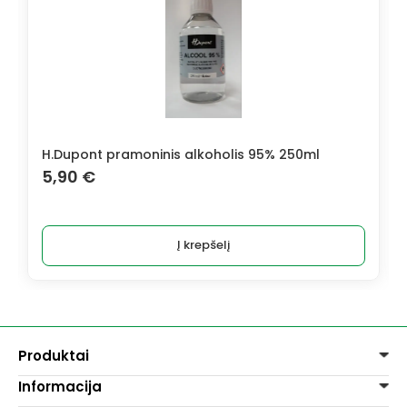
H.Dupont pramoninis alkoholis 95% 250ml
5,90
€
Į krepšelį
Produktai
Informacija
Dažai