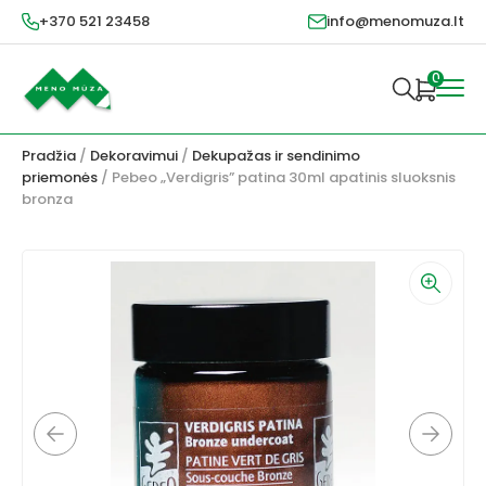
+370 521 23458
info@menomuza.lt
0
Pradžia
/
Dekoravimui
/
Dekupažas ir sendinimo
priemonės
/ Pebeo „Verdigris” patina 30ml apatinis sluoksnis
bronza