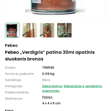
Pebeo
Pebeo „Verdigris” patina 30ml apatinis
sluoksnis bronza
Kodas
766536
Svoris su pakuote
0.09 Kg
Sandėlyje
Nėra
Kategorija
Dekoravimui
Dekupažas ir sendinimo
priemonės
Prekės ženklas
Pebeo
Matmenys
4 x 4 x 5 cm
Kaina: