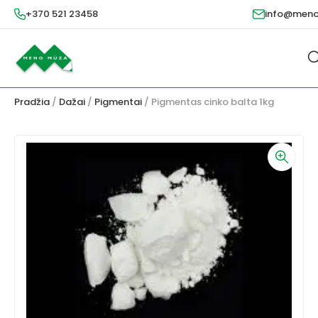
+370 521 23458
info@meno
Pradžia
/
Dažai
/
Pigmentai
/ Pigmentas cinko balta 1kg