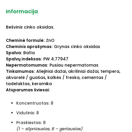
Informacija
Bešvinis cinko oksidas.
Cheminė formulė:
ZnO
Cheminis aprašymas:
Grynas cinko oksidas
Spalva:
Balta
Spalvų indeksas:
PW 4.77947
Nepermatomumas:
Pusiau nepermatomas
Tinkamumas:
Aliejiniai dažai, akriliniai dažai, tempera,
akvarelė / guašas, kalkės / freska, cementas /
tadelaktas, keramika
Atsparumas šviesai:
Koncentruotas: 8
Vidutinis: 8
Praskiestas: 8
(1 – silpniausias, 8 – geriausias)