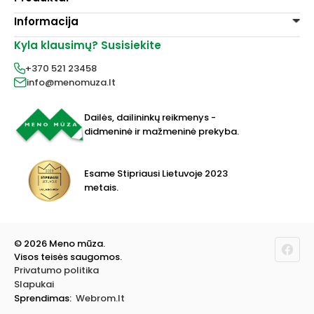
Informacija
Dažai
Dekoravimui
Kyla klausimų? Susisiekite
Pirkimo taisyklės
Lakai, skiedikliai
Prekių pristatymas
+370 521 23458
Grafitiniai pieštukai
Prekių grąžinimas
info@menomuza.lt
Įvairiems paviršiams
Kontaktai
Akvarelinis popierius
Parduotuvės
Molbertai
Dailės, dailininkų reikmenys -
Keramikams ir skulptoriams
didmeninė ir mažmeninė prekyba.
FIMO modelinas
Drobės, porėmiai
Mokyklinės ir biuro prekės
Esame Stipriausi Lietuvoje 2023
Vokai
metais.
Rėmai ir rėminimas
Dovanos, Dovanų čekiai
© 2026 Meno mūza.
Visos teisės saugomos.
Privatumo politika
Slapukai
Sprendimas:
Webrom.lt