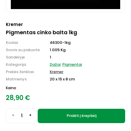
Kremer
Pigmentas cinko balta 1kg
Kodas
46300-1kg
Svoris su pakuote
1.005 Kg
Sandėlyje
1
Kategorija
Dažai
Pigmentai
Prekės ženklas
Kremer
Matmenys
20 x 15 x 8 cm
Kaina:
28,90
€
-
+
Pridėti į krepšelį