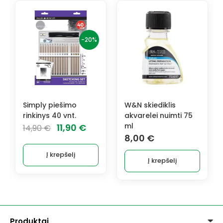
-20%
Simply piešimo
W&N skiediklis
rinkinys 40 vnt.
akvarelei nuimti 75
Original
Current
ml
11,90
€
14,90
€
8,00
€
price
price
was:
is:
Į krepšelį
Į krepšelį
14,90 €.
11,90 €.
Produktai