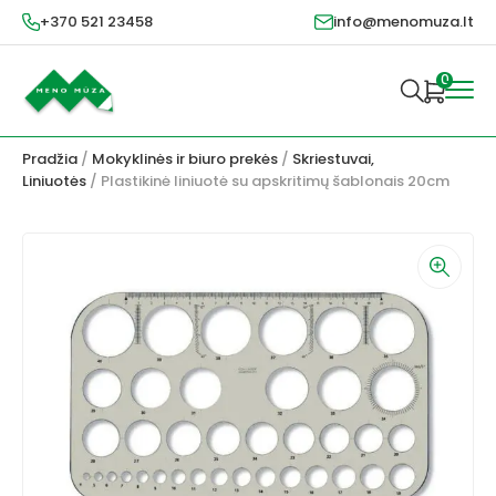
+370 521 23458
info@menomuza.lt
0
Pradžia
/
Mokyklinės ir biuro prekės
/
Skriestuvai,
Liniuotės
/ Plastikinė liniuotė su apskritimų šablonais 20cm