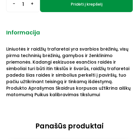
-
+
Pridėti į krepšelį
Informacija
Liniuotės ir raidžių trafaretai yra svarbios brėžinių, visų
pirma techninių brėžinių, gamybos ir ženklinimo
priemonės. Kadangi eskizuose esančios raidės ir
simboliai turi būti itin tikslūs ir švarūs, raidžių trafaretai
padeda šias raides ir simbolius perkelti į paviršių, tuo
pačiu užtikrinant teisingą ir tinkamą išdėstymą.
Produkto Aprašymas Skaidrus korpusas užtikrina aiškų
matomumą Puikus kalibravimas tikslumui
Panašūs produktai