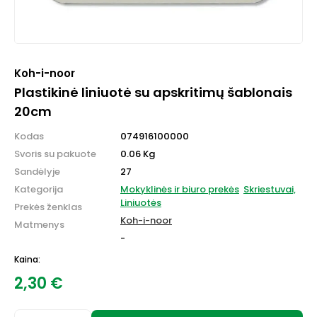
Koh-i-noor
Plastikinė liniuotė su apskritimų šablonais
20cm
Kodas
074916100000
Svoris su pakuote
0.06 Kg
Sandėlyje
27
Kategorija
Mokyklinės ir biuro prekės
Skriestuvai,
Liniuotės
Prekės ženklas
Koh-i-noor
Matmenys
-
Kaina:
2,30
€