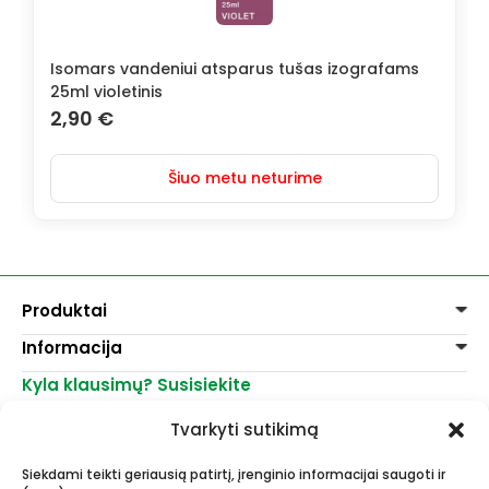
Isomars vandeniui atsparus tušas izografams
25ml violetinis
2,90
€
Šiuo metu neturime
Produktai
Informacija
Dažai
Dekoravimui
Kyla klausimų? Susisiekite
Pirkimo taisyklės
Lakai, skiedikliai
Prekių pristatymas
+370 521 23458
Grafitiniai pieštukai
Tvarkyti sutikimą
Prekių grąžinimas
info@menomuza.lt
Įvairiems paviršiams
Kontaktai
Akvarelinis popierius
Siekdami teikti geriausią patirtį, įrenginio informacijai saugoti ir
Parduotuvės
Molbertai