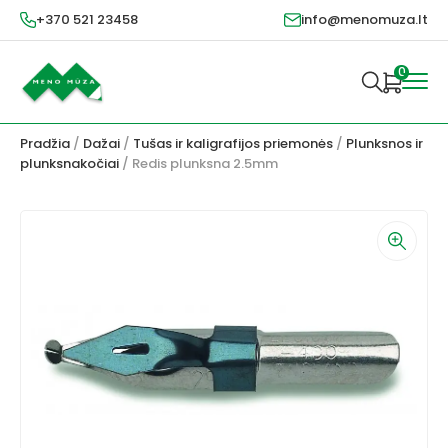
+370 521 23458
info@menomuza.lt
0
Pradžia
/
Dažai
/
Tušas ir kaligrafijos priemonės
/
Plunksnos ir
plunksnakočiai
/ Redis plunksna 2.5mm