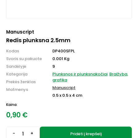
Manuscript
Redis plunksna 2.5mm
Kodas
DP400SFPL
Svoris su pakuote
0.001 Kg
Sandėlyje
9
Kategorija
Plunksnos ir plunksnakočiai
Braižyba,
grafika
Prekės ženklas
Manuscript
Matmenys
0.5 x 0.5 x 4 cm
Kaina:
0,90
€
-
+
Pridėti į krepšelį