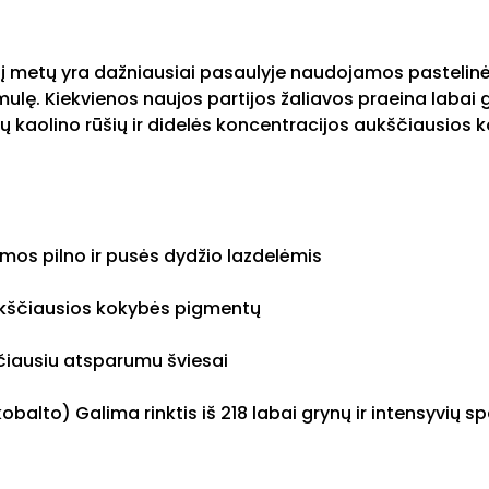
į metų yra dažniausiai pasaulyje naudojamos pastelinė
mulę.
Kiekvienos naujos partijos žaliavos praeina labai 
 kaolino rūšių ir didelės koncentracijos aukščiausios 
amos pilno ir pusės dydžio lazdelėmis
ukščiausios kokybės pigmentų
ščiausiu atsparumu šviesai
balto) Galima rinktis iš 218 labai grynų ir intensyvių s