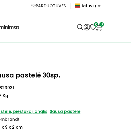
PARDUOTUVĖS
Lietuvių
English
0
0
minimas
Lietuvių
usa pastelė 30sp.
823031
7 Kg
stelė, pieštukai, anglis
Sausa pastelė
embrandt
 x 9 x 2 cm