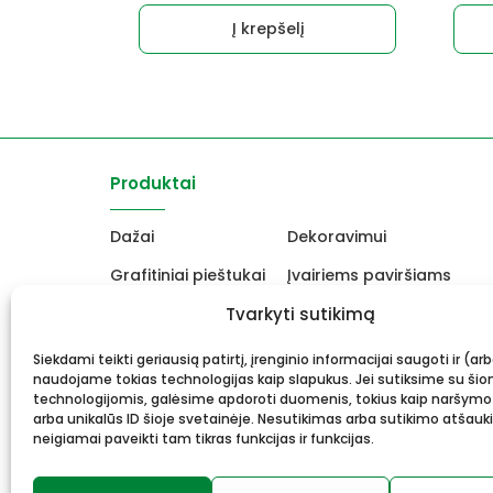
Į krepšelį
Produktai
Dažai
Dekoravimui
Grafitiniai pieštukai
Įvairiems paviršiams
Molbertai
Tvarkyti sutikimą
Keramikams ir skulptori
Drobės, porėmiai
Mokyklinės ir biuro prekė
Siekdami teikti geriausią patirtį, įrenginio informacijai saugoti ir (ar
naudojame tokias technologijas kaip slapukus. Jei sutiksime su šio
Rėmai ir rėminimas
Dovanos, Dovanų čekiai
technologijomis, galėsime apdoroti duomenis, tokius kaip naršymo
arba unikalūs ID šioje svetainėje. Nesutikimas arba sutikimo atšauk
neigiamai paveikti tam tikras funkcijas ir funkcijas.