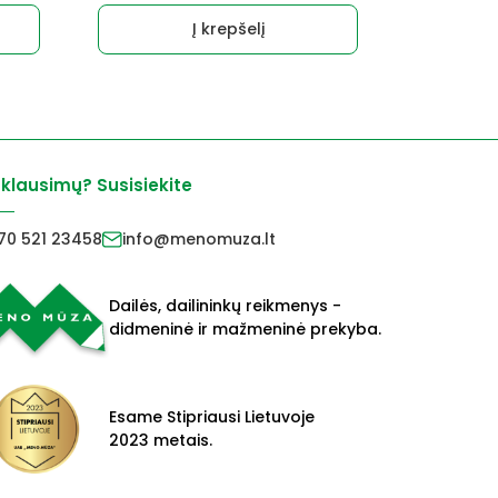
Į krepšelį
 klausimų? Susisiekite
70 521 23458
info@menomuza.lt
Dailės, dailininkų reikmenys -
didmeninė ir mažmeninė prekyba.
Esame Stipriausi Lietuvoje
2023 metais.