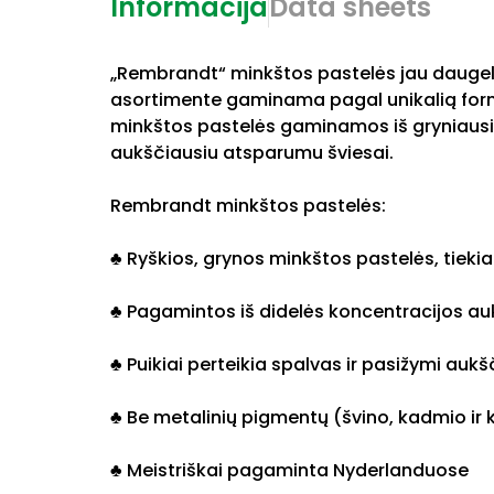
Informacija
Data sheets
„Rembrandt“ minkštos pastelės jau daugel
asortimente gaminama pagal unikalią for
minkštos pastelės gaminamos iš gryniausių
aukščiausiu atsparumu šviesai.
Rembrandt minkštos pastelės:
♣ Ryškios, grynos minkštos pastelės, tieki
♣ Pagamintos iš didelės koncentracijos a
♣ Puikiai perteikia spalvas ir pasižymi auk
♣ Be metalinių pigmentų (švino, kadmio ir ko
♣ Meistriškai pagaminta Nyderlanduose