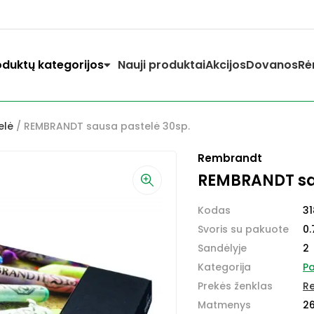
oduktų kategorijos
Nauji produktai
Akcijos
Dovanos
Rė
elė
/ REMBRANDT sausa pastelė 30sp.
Rembrandt
REMBRANDT sa
Kodas
31
Svoris su pakuote
0.
Sandėlyje
2
Kategorija
Pa
Prekės ženklas
R
Matmenys
26