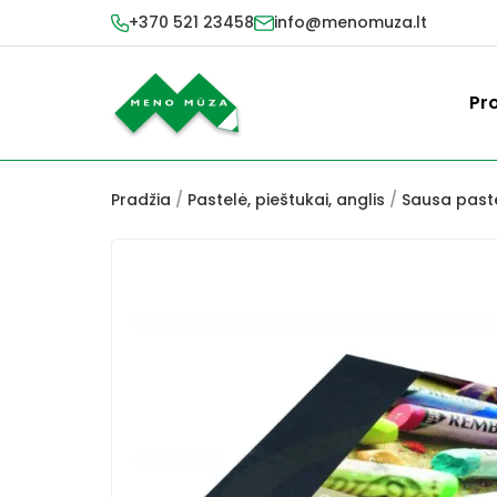
+370 521 23458
info@menomuza.lt
Pr
Pradžia
/
Pastelė, pieštukai, anglis
/
Sausa past