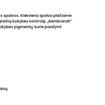
s spalvos.
Kiekviena spalva plačiame
griežtą kokybės kontrolę.
„Rembrandt“
kokybės pigmentų, kurie pasižymi
palvų