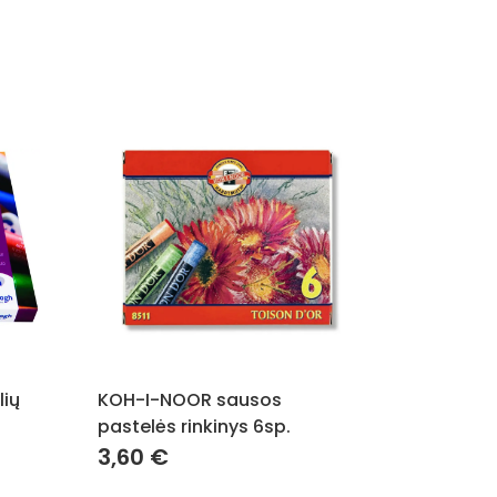
lių
KOH-I-NOOR sausos
pastelės rinkinys 6sp.
3,60
€