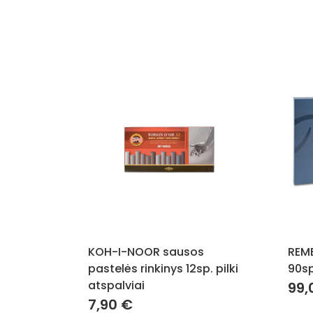
KOH-I-NOOR sausos
REM
pastelės rinkinys 12sp. pilki
90sp
atspalviai
99,
7,90
€