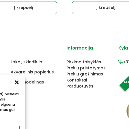
Į krepšelį
Į krepšelį
Informacija
Kyla
Lakai, skiedikliai
Pirkimo taisyklės
+3
Prekių pristatymas
Akvarelinis popierius
Prekių grąžinimas
Kontaktai
ams
FIMO modelinas
Parduotuvės
s
Vokai
ba) pasiekti
mis
 elgsena
imas gali