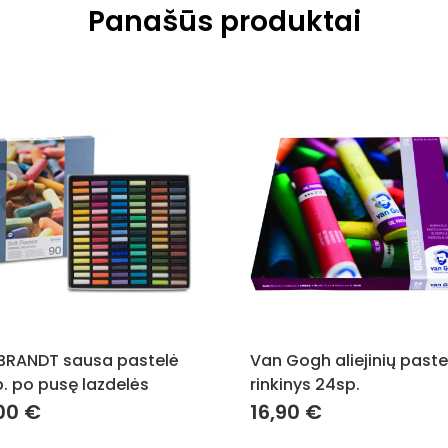
Panašūs produktai
BRANDT sausa pastelė
Van Gogh aliejinių paste
. po pusę lazdelės
rinkinys 24sp.
00
€
16,90
€