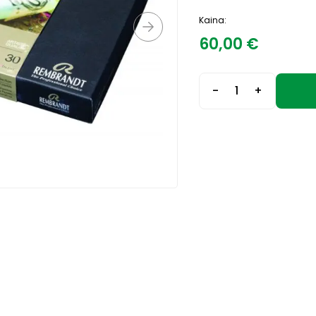
Kaina:
60,00
€
-
+