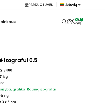
PARDUOTUVĖS
Lietuvių
English
0
0
minimas
Lietuvių
ė izografui 0.5
0218460
01 Kg
ėra
aižyba, grafika
Rotring izografai
tring
x 3 x 6 cm