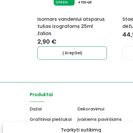
Isomars vandeniui atsparus
Stae
tušas izografams 25ml
dėžu
žalias
44
2,90
€
Į krepšelį
Produktai
Dažai
Dekoravimui
Grafitiniai pieštukai
Įvairiems paviršiams
Molbertai
Tvarkyti sutikimą
Keramikams ir skulptori