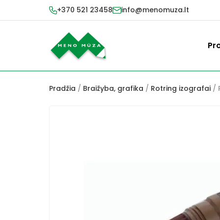
+370 521 23458
info@menomuza.lt
Pr
Pradžia
/
Braižyba, grafika
/
Rotring izografai
/ 