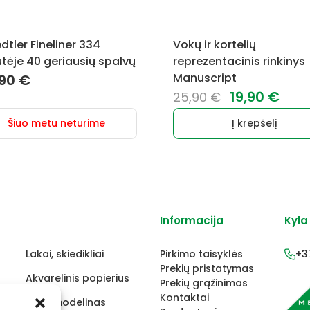
dtler Fineliner 334
Vokų ir kortelių
tėje 40 geriausių spalvų
reprezentacinis rinkinys
Manuscript
,90
€
Original
Cur
19,90
€
25,90
€
price
pric
Šiuo metu neturime
Į krepšelį
was:
is:
25,90 €.
19,9
Informacija
Kyla
Lakai, skiedikliai
Pirkimo taisyklės
+3
Prekių pristatymas
Akvarelinis popierius
Prekių grąžinimas
Kontaktai
ams
FIMO modelinas