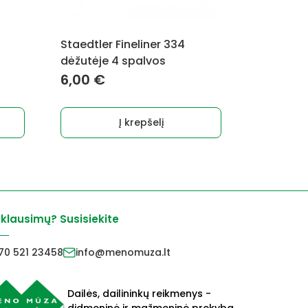
Staedtler Fineliner 334
dėžutėje 4 spalvos
6,00
€
rent
e
Į krepšelį
0 €.
 klausimų? Susisiekite
70 521 23458
info@menomuza.lt
Dailės, dailininkų reikmenys -