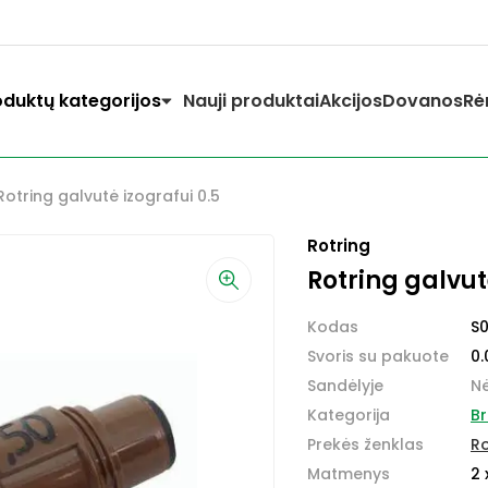
oduktų kategorijos
Nauji produktai
Akcijos
Dovanos
Rė
Rotring galvutė izografui 0.5
Rotring
Rotring galvut
Kodas
S
Svoris su pakuote
0.
Sandėlyje
N
Kategorija
Br
Prekės ženklas
Ro
Matmenys
2 