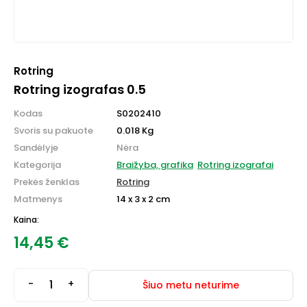
Rotring
Rotring izografas 0.5
Kodas
S0202410
Svoris su pakuote
0.018 Kg
Sandėlyje
Nėra
Kategorija
Braižyba, grafika
Rotring izografai
Prekės ženklas
Rotring
Matmenys
14 x 3 x 2 cm
Kaina:
14,45
€
-
+
Šiuo metu neturime