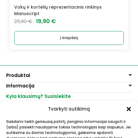
Vokų ir kortelių reprezentacinis rinkinys
Manuscript
Original
Current
19,90
€
25,90
€
price
price
was:
is:
Į krepšelį
25,90 €.
19,90 €.
Produktai
Informacija
Dažai
Dekoravimui
Kyla klausimų? Susisiekite
Pirkimo taisyklės
Lakai, skiedikliai
Prekių pristatymas
+370 521 23458
Grafitiniai pieštukai
Tvarkyti sutikimą
Prekių grąžinimas
info@menomuza.lt
Įvairiems paviršiams
Kontaktai
Akvarelinis popierius
Siekdami teikti geriausią patirtį, įrenginio informacijai saugoti ir
Parduotuvės
Molbertai
(arba) pasiekti naudojame tokias technologijas kaip slapukus. Jei
Dailės, dailininkų reikmenys -
Keramikams ir skulptoriams
sutiksime su šiomis technologijomis, galėsime apdoroti
didmeninė ir mažmeninė prekyba.
FIMO modelinas