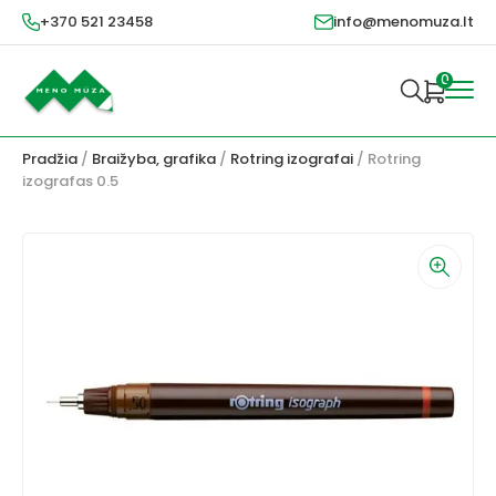
+370 521 23458
info@menomuza.lt
0
Pradžia
/
Braižyba, grafika
/
Rotring izografai
/ Rotring
izografas 0.5