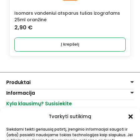
Isomars vandeniui atsparus tušas izografams
25ml oranžinė
2,90
€
Į krepšelį
Produktai
Informacija
Dažai
Dekoravimui
Kyla klausimų? Susisiekite
Pirkimo taisyklės
Lakai, skiedikliai
Prekių pristatymas
+370 521 23458
Grafitiniai pieštukai
Tvarkyti sutikimą
Prekių grąžinimas
info@menomuza.lt
Įvairiems paviršiams
Kontaktai
Akvarelinis popierius
Siekdami teikti geriausią patirtį, įrenginio informacijai saugoti ir
Parduotuvės
Molbertai
(arba) pasiekti naudojame tokias technologijas kaip slapukus. Jei
Dailės, dailininkų reikmenys -
Keramikams ir skulptoriams