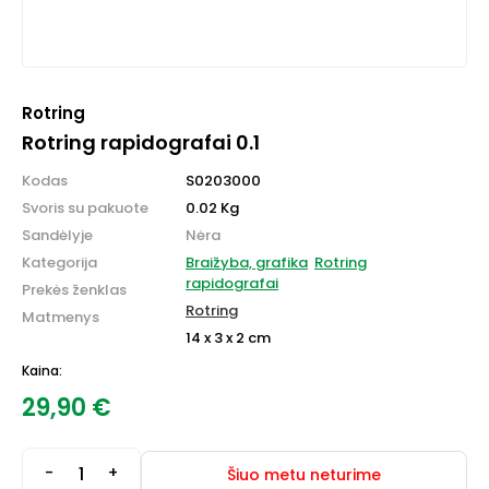
Rotring
Rotring rapidografai 0.1
Kodas
S0203000
Svoris su pakuote
0.02 Kg
Sandėlyje
Nėra
Kategorija
Braižyba, grafika
Rotring
rapidografai
Prekės ženklas
Rotring
Matmenys
14 x 3 x 2 cm
Kaina:
29,90
€
-
+
Šiuo metu neturime