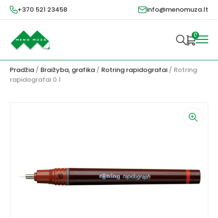
+370 521 23458
info@menomuza.lt
0
Pradžia
/
Braižyba, grafika
/
Rotring rapidografai
/ Rotring
rapidografai 0.1