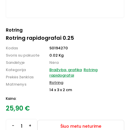
Rotring
Rotring rapidografai 0.25
Kodas
S0194270
Svoris su pakuote
0.02 Kg
Sandėlyje
Nėra
Kategorija
Braižyba, grafika
Rotring
rapidografai
Prekės ženklas
Rotring
Matmenys
14 x 3 x 2 cm
Kaina:
25,90
€
-
+
Šiuo metu neturime