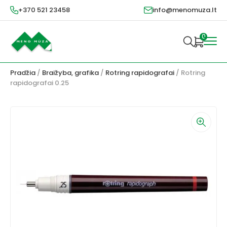
+370 521 23458
info@menomuza.lt
0
Pradžia
/
Braižyba, grafika
/
Rotring rapidografai
/ Rotring
rapidografai 0.25