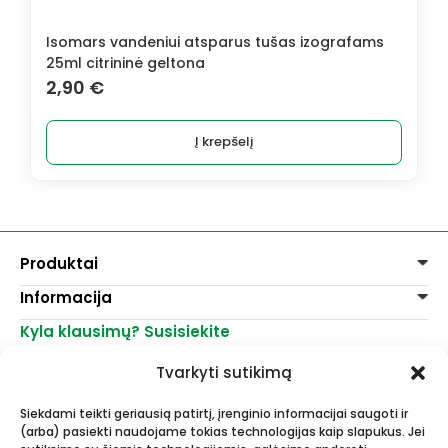
Isomars vandeniui atsparus tušas izografams
25ml citrininė geltona
2,90
€
Į krepšelį
Produktai
Informacija
Dažai
Dekoravimui
Kyla klausimų? Susisiekite
Pirkimo taisyklės
Lakai, skiedikliai
Prekių pristatymas
+370 521 23458
Grafitiniai pieštukai
Tvarkyti sutikimą
Prekių grąžinimas
info@menomuza.lt
Įvairiems paviršiams
Kontaktai
Akvarelinis popierius
Siekdami teikti geriausią patirtį, įrenginio informacijai saugoti ir
Parduotuvės
Molbertai
(arba) pasiekti naudojame tokias technologijas kaip slapukus. Jei
Dailės, dailininkų reikmenys -
Keramikams ir skulptoriams