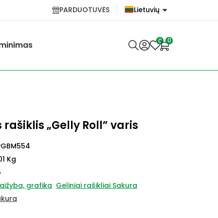
PARDUOTUVĖS
Lietuvių
English
0
0
minimas
Lietuvių
rašiklis „Gelly Roll” varis
PGBM554
01 Kg
5
aižyba, grafika
Geliniai rašikliai Sakura
akura