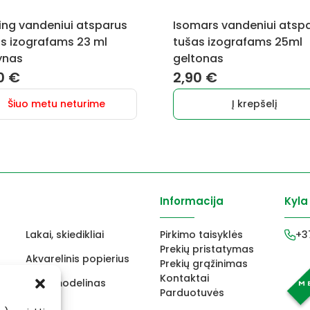
ing vandeniui atsparus
Isomars vandeniui atsp
s izografams 23 ml
tušas izografams 25ml
ynas
geltonas
0
€
2,90
€
Šiuo metu neturime
Į krepšelį
Informacija
Kyla
Lakai, skiedikliai
Pirkimo taisyklės
+3
Prekių pristatymas
Akvarelinis popierius
Prekių grąžinimas
Kontaktai
ams
FIMO modelinas
Parduotuvės
s
Vokai