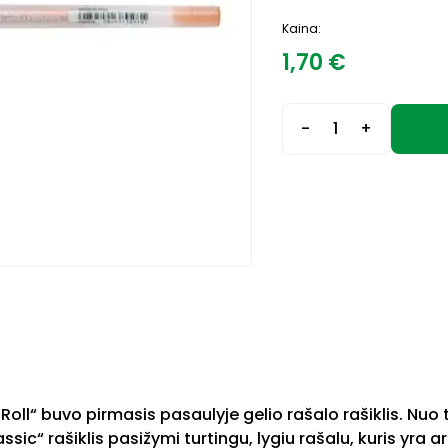
Kaina:
1,70
€
-
+
ll“ buvo pirmasis pasaulyje gelio rašalo rašiklis. Nuo t
assic“ rašiklis pasižymi turtingu, lygiu rašalu, kuris yra