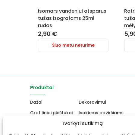
Isomars vandeniui atsparus
Rotr
tušas izografams 25ml
tuša
rudas
mėl
2,90
€
5,9
Šiuo metu neturime
Produktai
Dažai
Dekoravimui
Grafitiniai pieštukai
Įvairiems paviršiams
Molbertai
Tvarkyti sutikimą
Keramikams ir skulptori
Drobės, porėmiai
Mokyklinės ir biuro prekė