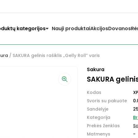
oduktų kategorijos
Nauji produktai
Akcijos
Dovanos
Rė
kura
/ SAKURA gelinis rašiklis „Gelly Roll” varis
Sakura
SAKURA gelinis 
Kodas
X
Svoris su pakuote
0.
Sandėlyje
2
Kategorija
Br
Prekės ženklas
S
Matmenys
-