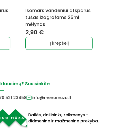
arus
Isomars vandeniui atsparus
tušas izografams 25ml
mėlynas
2,90
€
Į krepšelį
 klausimų? Susisiekite
70 521 23458
info@menomuza.lt
Dailės, dailininkų reikmenys -
didmeninė ir mažmeninė prekyba.