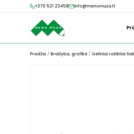
+370 521 23458
info@menomuza.lt
Pr
Pradžia
/
Braižyba, grafika
/
Geliniai rašikliai Sa