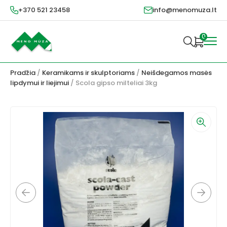
+370 521 23458
info@menomuza.lt
0
Pradžia
/
Keramikams ir skulptoriams
/
Neišdegamos masės
lipdymui ir liejimui
/ Scola gipso milteliai 3kg