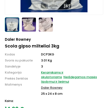
Daler Rowney
Scola gipso milteliai 3kg
Kodas
DCP3KG
Svoris su pakuote
3.01 Kg
Sandėlyje
3
Kategorija
Keramikams ir
skulptoriams
Neišdegamos masės
Prekės ženklas
lipdymui ir liejimui
Matmenys
Daler Rowney
25 x 24 x 8 cm
Kaina: