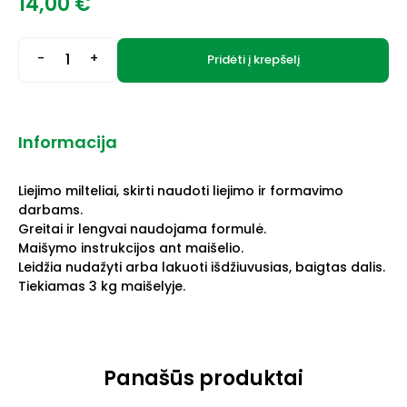
14,00
€
-
+
Pridėti į krepšelį
Informacija
Liejimo milteliai, skirti naudoti liejimo ir formavimo
darbams.
Greitai ir lengvai naudojama formulė.
Maišymo instrukcijos ant maišelio.
Leidžia nudažyti arba lakuoti išdžiuvusias, baigtas dalis.
Tiekiamas 3 kg maišelyje.
Panašūs produktai