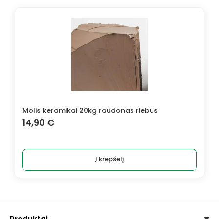
Molis keramikai 20kg raudonas riebus
14,90
€
Į krepšelį
Produktai