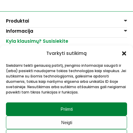
Produktai
Informacija
Dažai
Dekoravimui
Kyla klausimų? Susisiekite
Pirkimo taisyklės
Lakai, skiedikliai
Prekių pristatymas
+370 521 23458
Grafitiniai pieštukai
Tvarkyti sutikimą
Prekių grąžinimas
info@menomuza.lt
Įvairiems paviršiams
Kontaktai
Akvarelinis popierius
Siekdami teikti geriausią patirtį, įrenginio informacijai saugoti ir
Parduotuvės
Molbertai
(arba) pasiekti naudojame tokias technologijas kaip slapukus. Jei
Dailės, dailininkų reikmenys -
Keramikams ir skulptoriams
sutiksime su šiomis technologijomis, galėsime apdoroti
didmeninė ir mažmeninė prekyba.
FIMO modelinas
duomenis, tokius kaip naršymo elgsena arba unikalūs ID šioje
Drobės, porėmiai
svetainėje. Nesutikimas arba sutikimo atšaukimas gali neigiamai
paveikti tam tikras funkcijas ir funkcijas.
Mokyklinės ir biuro prekės
Esame Stipriausi Lietuvoje 2023
Vokai
metais.
Rėmai ir rėminimas
Priimti
Dovanos, Dovanų čekiai
Neigti
© 2026 Meno mūza.
Visos teisės saugomos.