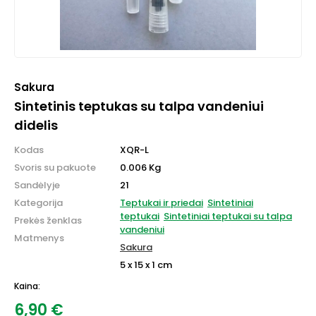
Sakura
Sintetinis teptukas su talpa vandeniui
didelis
Kodas
XQR-L
Svoris su pakuote
0.006 Kg
Sandėlyje
21
Kategorija
Teptukai ir priedai
Sintetiniai
teptukai
Sintetiniai teptukai su talpa
Prekės ženklas
vandeniui
Matmenys
Sakura
5 x 15 x 1 cm
Kaina:
6,90
€