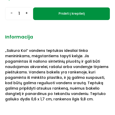
-
+
Pridėti į krepšelį
Informacija
„Sakura Koi“ vandens teptukas idealiai tinka
menininkams, mėgstantiems tapyti kelyje. Jis
pagamintas iš nailono sintetinių pluoštų ir gali būti
naudojamas akvarelei, rašalui arba vandenyje tirpiems
pieštukams. Vandens bakelis yra rankenoje, kuri
pagaminta iš minkšto plastiko, ir ją galima suspausti,
kad būtų galima reguliuoti vandens srautą. Teptuką
galima pripildyti atsukus rankeną, nuėmus bakelio
dangtelį ir panardinus po tekančiu vandeniu. Teptuko
galiuko dydis 0,6 x 1,7 cm, rankenos ilgis 9,8 cm.