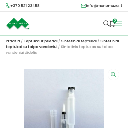
+370 521 23458
info@menomuza.lt
0
Pradžia
/
Teptukai ir priedai
/
Sintetiniai teptukai
/
Sintetiniai
teptukai su talpa vandeniui
/ Sintetinis teptukas su talpa
vandeniui didelis