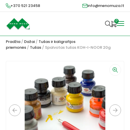
+370 521 23458
info@menomuza.lt
0
Pradžia
/
Dažai
/
Tušas ir kaligrafijos
priemonės
/
Tušas
/ Spalvotas tušas KOH-I-NOOR 20g