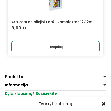
ArtCreation aliejinių dažų komplektas 12x12ml
8,90
€
Į krepšelį
Produktai
Informacija
Dažai
Dekoravimui
Kyla klausimų? Susisiekite
Pirkimo taisyklės
Lakai, skiedikliai
Prekių pristatymas
+370 521 23458
Grafitiniai pieštukai
Tvarkyti sutikimą
Prekių grąžinimas
info@menomuza.lt
Įvairiems paviršiams
Kontaktai