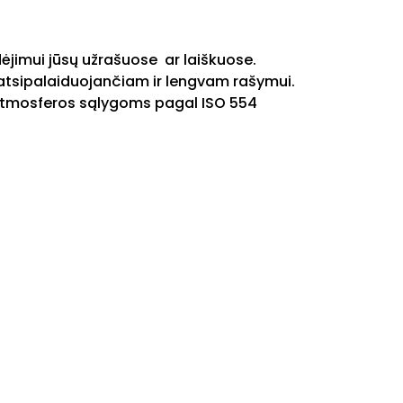
idėjimui jūsų užrašuose ar laiškuose.
a atsipalaiduojančiam ir lengvam rašymui.
ms atmosferos sąlygoms pagal ISO 554