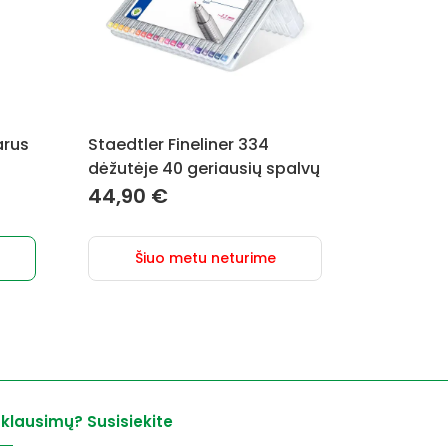
arus
Staedtler Fineliner 334
dėžutėje 40 geriausių spalvų
44,90
€
Šiuo metu neturime
 klausimų? Susisiekite