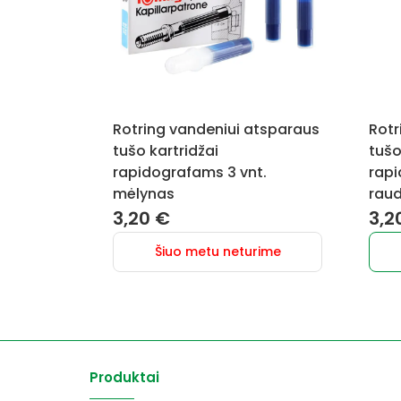
Rotring vandeniui atsparaus
Rotr
tušo kartridžai
tušo
rapidografams 3 vnt.
rapi
mėlynas
rau
3,20
€
3,2
Šiuo metu neturime
Produktai