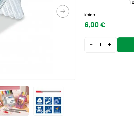
1 
Kaina:
6,00
€
-
+