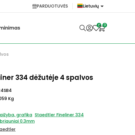
PARDUOTUVĖS
Lietuvių
English
0
0
minimas
Lietuvių
lvos
liner 334 dėžutėje 4 spalvos
34SB4
059 Kg
aižyba, grafika
Staedtler Fineliner 334
ibriauniai 0.3mm
aedtler