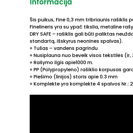
Informacija
Šis puikus, Fine 0,3 mm tribriaunis rašiklis
Finelineris yra su ypač tikslia, metaline 
DRY SAFE – rašiklis gali būti paliktas neu
standartą, išskyrus neonines spalvas).
◊ Tušas – vandens pagrindu
◊ Nusiplauna nuo beveik visos tekstilės (ir,
◊ Rašymo ilgis apie1000 m.
◊ PP (Polypropyleno) rašiklio korpusas gar
◊ Piešimo (linijos) storis apie 0.3 mm
◊ Komplekte yra komplekte 4 spalvos Nr.: 2, 