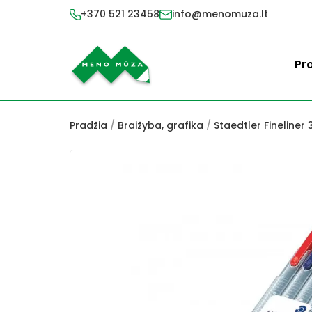
+370 521 23458
info@menomuza.lt
Pr
Pradžia
/
Braižyba, grafika
/
Staedtler Fineliner