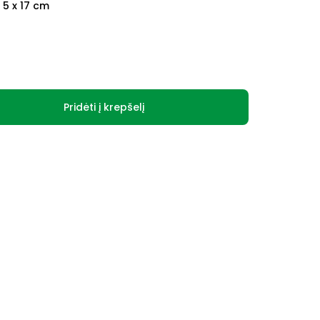
x 5 x 17 cm
Pridėti į krepšelį