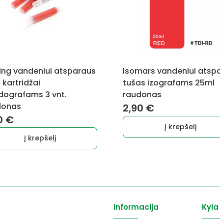
ing vandeniui atsparaus
Isomars vandeniui atsp
 kartridžai
tušas izografams 25ml
dografams 3 vnt.
raudonas
donas
2,90
€
0
€
Į krepšelį
Į krepšelį
Informacija
Kyla