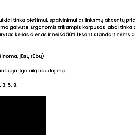
 puikiai tinka piešimui, spalvinimui ar linksmų akcentų pr
rašymo galvute. Ergonomis trikampis korpusas labai tink
ždarytas kelias dienas ir neišdžiūti (Esant standartinė
 žinoma, jūsų rūbų)
antuoja ilgalaikį naudojimą
3, 5, 9.