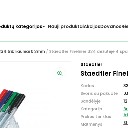
oduktų kategorijos
Nauji produktai
Akcijos
Dovanos
Rė
 334 tribriauniai 0.3mm
/ Staedtler Fineliner 334 dėžutėje 4 spa
Staedtler
Staedtler Fine
Kodas
3
Svoris su pakuote
0.
Sandėlyje
12
Kategorija
Br
tr
Prekės ženklas
St
Matmenys