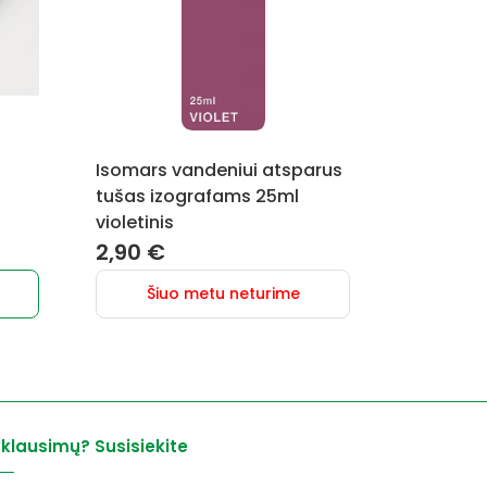
Isomars vandeniui atsparus
tušas izografams 25ml
violetinis
rent
2,90
€
e
Šiuo metu neturime
0 €.
 klausimų? Susisiekite