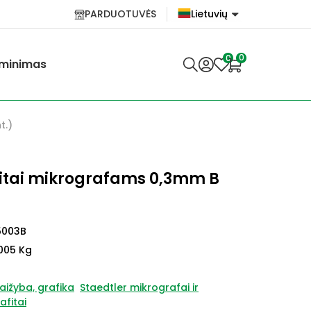
PARDUOTUVĖS
Lietuvių
English
0
0
minimas
Lietuvių
t.)
fitai mikrografams 0,3mm B
5003B
005 Kg
aižyba, grafika
Staedtler mikrografai ir
afitai