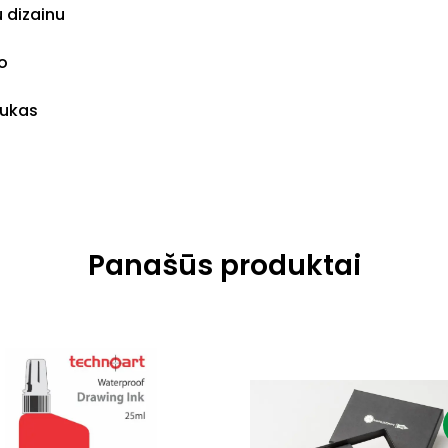
 dizainu
mo
tukas
Panašūs produktai