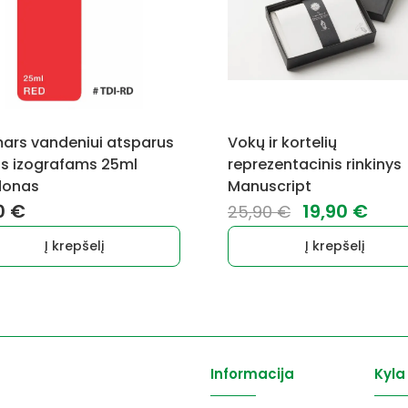
ars vandeniui atsparus
Vokų ir kortelių
s izografams 25ml
reprezentacinis rinkinys
donas
Manuscript
Original
Cur
0
€
19,90
€
25,90
€
price
pric
Į krepšelį
Į krepšelį
was:
is:
25,90 €.
19,9
Informacija
Kyla