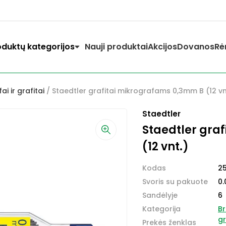
oduktų kategorijos
Nauji produktai
Akcijos
Dovanos
Rė
i ir grafitai
/ Staedtler grafitai mikrografams 0,3mm B (12 vn
Staedtler
Staedtler gra
(12 vnt.)
Kodas
2
Svoris su pakuote
0.
Sandėlyje
6
Kategorija
Br
gr
Prekės ženklas