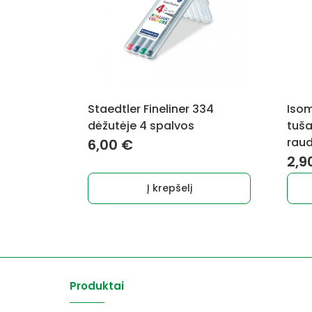
Staedtler Fineliner 334
Isom
dėžutėje 4 spalvos
tuša
rau
6,00
€
2,9
Į krepšelį
Produktai