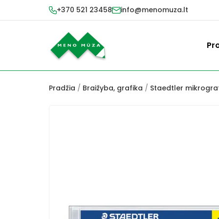
+370 521 23458
info@menomuza.lt
Pr
Pradžia
/
Braižyba, grafika
/
Staedtler mikrografa