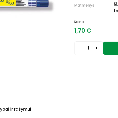
St
Matmenys
1 
Kaina:
1,70
€
-
+
ybai ir rašymui