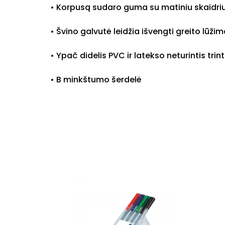
• Korpusą sudaro guma su matiniu skaidriu
• Švino galvutė leidžia išvengti greito lūži
• Ypač didelis PVC ir latekso neturintis trin
• B minkštumo šerdelė