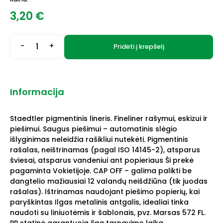
3,20
€
-
+
Pridėti į krepšelį
Informacija
Staedtler pigmentinis lineris. Fineliner rašymui, eskizui ir
piešimui. Saugus piešimui – automatinis slėgio
išlyginimas neleidžia rašikliui nutekėti. Pigmentinis
rašalas, neištrinamas (pagal ISO 14145-2), atsparus
šviesai, atsparus vandeniui ant popieriaus Ši prekė
pagaminta Vokietijoje. CAP OFF – galima palikti be
dangtelio mažiausiai 12 valandų neišdžiūna (tik juodas
rašalas). Ištrinamas naudojant piešimo popierių, kai
paryškintas Ilgas metalinis antgalis, idealiai tinka
naudoti su liniuotėmis ir šablonais, pvz. Marsas 572 FL.
PP statinė garantuoja ilgą tarnavimo laiką.