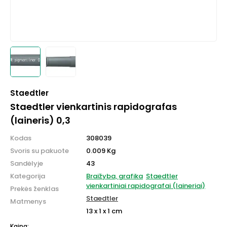
Staedtler
Staedtler vienkartinis rapidografas
(laineris) 0,3
Kodas
308039
Svoris su pakuote
0.009 Kg
Sandėlyje
43
Kategorija
Braižyba, grafika
Staedtler
vienkartiniai rapidografai (laineriai)
Prekės ženklas
Staedtler
Matmenys
13 x 1 x 1 cm
Kaina: