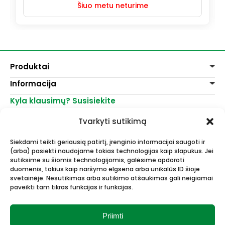
Šiuo metu neturime
Produktai
Informacija
Dažai
Dekoravimui
Kyla klausimų? Susisiekite
Pirkimo taisyklės
Lakai, skiedikliai
Prekių pristatymas
+370 521 23458
Grafitiniai pieštukai
Tvarkyti sutikimą
Prekių grąžinimas
info@menomuza.lt
Įvairiems paviršiams
Kontaktai
Akvarelinis popierius
Siekdami teikti geriausią patirtį, įrenginio informacijai saugoti ir
Parduotuvės
Molbertai
(arba) pasiekti naudojame tokias technologijas kaip slapukus. Jei
Dailės, dailininkų reikmenys -
Keramikams ir skulptoriams
sutiksime su šiomis technologijomis, galėsime apdoroti
didmeninė ir mažmeninė prekyba.
FIMO modelinas
duomenis, tokius kaip naršymo elgsena arba unikalūs ID šioje
Drobės, porėmiai
svetainėje. Nesutikimas arba sutikimo atšaukimas gali neigiamai
paveikti tam tikras funkcijas ir funkcijas.
Mokyklinės ir biuro prekės
Esame Stipriausi Lietuvoje 2023
Vokai
metais.
Rėmai ir rėminimas
Priimti
Dovanos, Dovanų čekiai