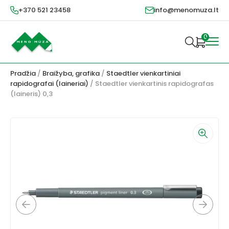
+370 521 23458
info@menomuza.lt
0
Pradžia
/
Braižyba, grafika
/
Staedtler vienkartiniai
rapidografai (laineriai)
/ Staedtler vienkartinis rapidografas
(laineris) 0,3