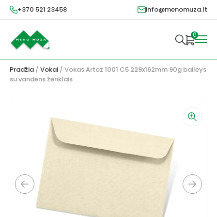
+370 521 23458
info@menomuza.lt
0
Pradžia
/
Vokai
/ Vokas Artoz 1001 C5 229x162mm 90g baileys
su vandens ženklais