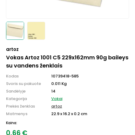
artoz
Vokas Artoz 1001 C5 229x162mm 90g baileys
su vandens ženklais
Kodas
10739418-585
Svoris su pakuote
0.011 Kg
Sandėlyje
14
Kategorija
Vokai
Prekės ženklas
artoz
Matmenys
22.9 x 16.2 x 0.2 cm
Kaina:
0,66
€