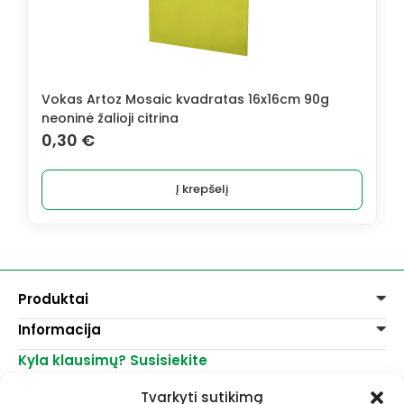
Vokas Artoz Mosaic kvadratas 16x16cm 90g
neoninė žalioji citrina
0,30
€
Į krepšelį
Produktai
Informacija
Dažai
Dekoravimui
Kyla klausimų? Susisiekite
Pirkimo taisyklės
Lakai, skiedikliai
Prekių pristatymas
+370 521 23458
Grafitiniai pieštukai
Tvarkyti sutikimą
Prekių grąžinimas