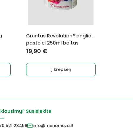
ų
Gruntas Revolution® angliai,
pastelei 250ml baltas
19,90
€
Į krepšelį
 klausimų? Susisiekite
70 521 23458
info@menomuza.lt