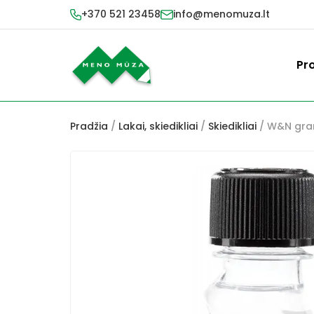
+370 521 23458
info@menomuza.lt
Pr
Pradžia
/
Lakai, skiedikliai
/
Skiedikliai
/ W&N granu