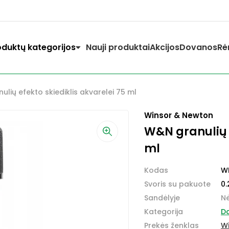
oduktų kategorijos
Nauji produktai
Akcijos
Dovanos
Rė
lių efekto skiediklis akvarelei 75 ml
Winsor & Newton
W&N granulių e
ml
Kodas
W
Svoris su pakuote
0.
Sandėlyje
N
Kategorija
Da
Prekės ženklas
W