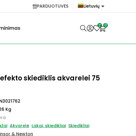
PARDUOTUVĖS
Lietuvių
English
0
0
minimas
Lietuvių
fekto skiediklis akvarelei 75
N3021762
26 Kg
ėra
žai
Akvarelė
Lakai, skiedikliai
Skiedikliai
insor & Newton