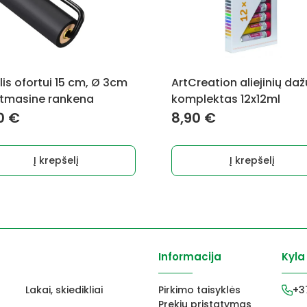
lis ofortui 15 cm, Ø 3cm
ArtCreation aliejinių daž
stmasine rankena
komplektas 12x12ml
0
€
8,90
€
Į krepšelį
Į krepšelį
Informacija
Kyla
Lakai, skiedikliai
Pirkimo taisyklės
+3
Prekių pristatymas