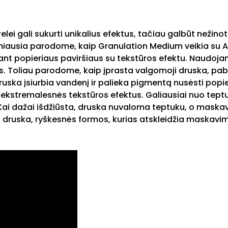
arelei gali sukurti unikalius efektus, tačiau galbūt než
iausia parodome, kaip Granulation Medium veikia su Aliz
i ant popieriaus paviršiaus su tekstūros efektu. Naudoja
is. Toliau parodome, kaip įprasta valgomoji druska, pab
druska įsiurbia vandenį ir palieka pigmentą nusėsti pop
a ekstremalesnės tekstūros efektus. Galiausiai nuo te
. Kai dažai išdžiūsta, druska nuvaloma teptuku, o maska
o druska, ryškesnės formos, kurias atskleidžia maskavim