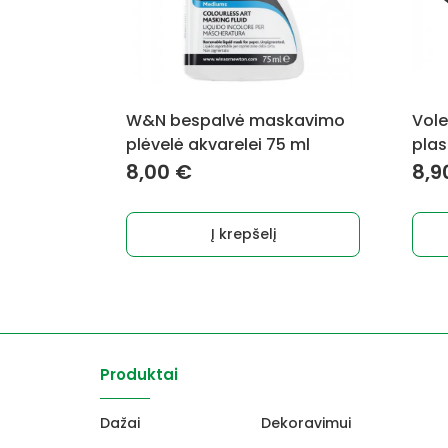
W&N bespalvė maskavimo
Vole
plėvelė akvarelei 75 ml
pla
8,00
€
8,9
Į krepšelį
Produktai
Dažai
Dekoravimui