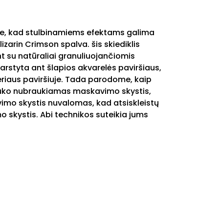
inote, kad stulbinamiems efektams galima
arin Crimson spalva. šis skiediklis
nt su natūraliai granuliuojančiomis
arstyta ant šlapios akvarelės paviršiaus,
ieriaus paviršiuje. Tada parodome, kaip
ptuko nubraukiamas maskavimo skystis,
vimo skystis nuvalomas, kad atsiskleistų
o skystis. Abi technikos suteikia jums