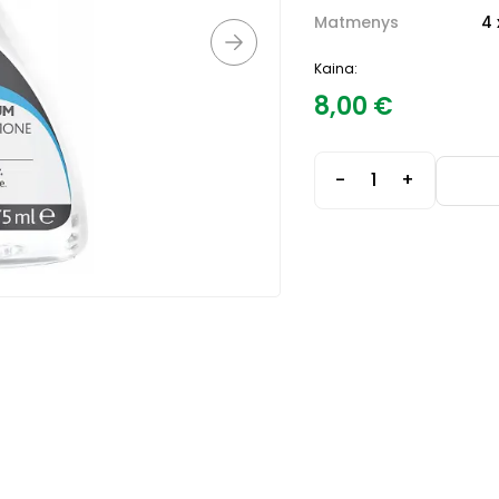
Matmenys
4 
Kaina:
8,00
€
-
+