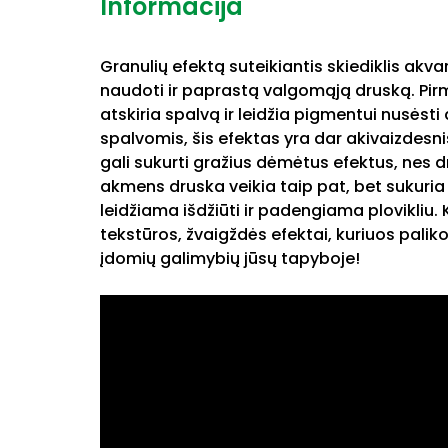
Informacija
Granulių efektą suteikiantis skiediklis akv
naudoti ir paprastą valgomąją druską. Pirm
atskiria spalvą ir leidžia pigmentui nusėst
spalvomis, šis efektas yra dar akivaizdesn
gali sukurti gražius dėmėtus efektus, nes 
akmens druska veikia taip pat, bet sukuri
leidžiama išdžiūti ir padengiama plovikliu
tekstūros, žvaigždės efektai, kuriuos palik
įdomių galimybių jūsų tapyboje!