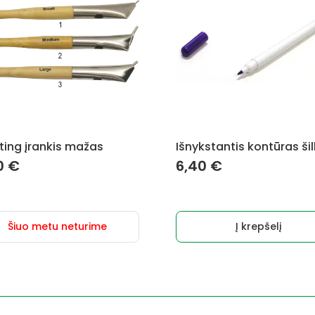
ting įrankis mažas
Išnykstantis kontūras šil
0
€
6,40
€
Šiuo metu neturime
Į krepšelį