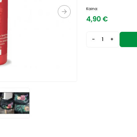
Kaina:
4,90
€
-
+