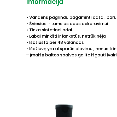
Informacija
• Vandens pagrindu pagaminti dažai, paru
• Šviesios ir tamsios odos dekoravimui
• Tinka sintetinei odai
• Labai minkšti ir lankstūs, netrūkinėja
• Išdžiūsta per 48 valandas
• Išdžiuvę yra atsparūs plovimui, nenusitri
– Įmaišę baltos spalvos galite išgauti įva