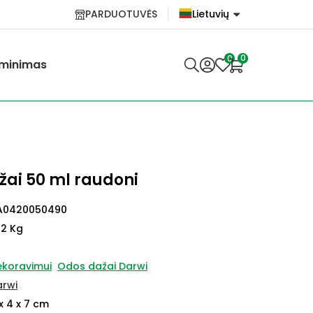
PARDUOTUVĖS
Lietuvių
English
0
0
minimas
Lietuvių
žai 50 ml raudoni
A0420050490
12 Kg
ekoravimui
Odos dažai Darwi
arwi
x 4 x 7 cm