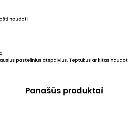
ošti naudoti
na
iriausius pastelinius atspalvius. Teptukus ar kitas nau
Panašūs produktai