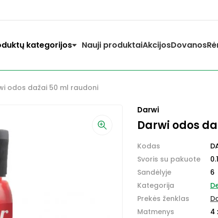
oduktų kategorijos
Nauji produktai
Akcijos
Dovanos
Rė
wi odos dažai 50 ml raudoni
Darwi
Darwi odos da
Kodas
D
Svoris su pakuote
0.
Sandėlyje
6
Kategorija
D
Prekės ženklas
D
Matmenys
4 