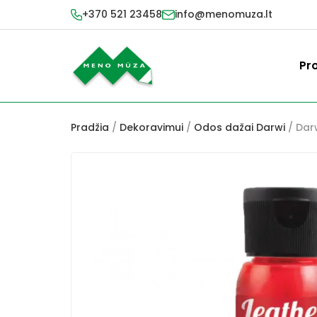
+370 521 23458
info@menomuza.lt
Pr
Pradžia
/
Dekoravimui
/
Odos dažai Darwi
/ Dar