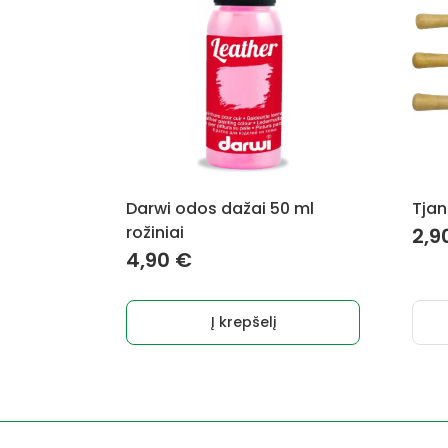
Darwi odos dažai 50 ml
Tjan
rožiniai
2,9
4,90
€
Į krepšelį