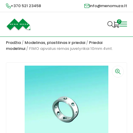
+370 521 23458
info@menomuza.lt
0
Pradžia
/
Modelinas, plastilinas ir priedai
/
Priedai
modelinui
/ FIMO apvalus rėmas juvelyrikai 10mm 4vnt.