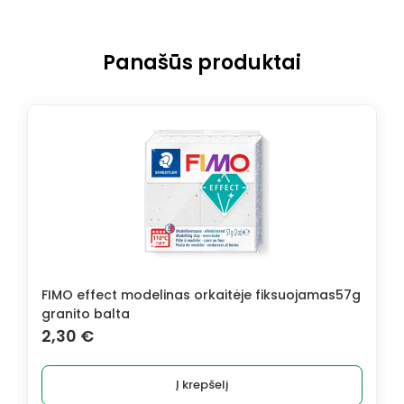
Panašūs produktai
FIMO effect modelinas orkaitėje fiksuojamas57g
granito balta
2,30
€
Į krepšelį