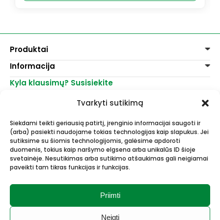
Produktai
Informacija
Dažai
Dekoravimui
Kyla klausimų? Susisiekite
Pirkimo taisyklės
Lakai, skiedikliai
Prekių pristatymas
+370 521 23458
Grafitiniai pieštukai
Tvarkyti sutikimą
Prekių grąžinimas
info@menomuza.lt
Įvairiems paviršiams
Kontaktai
Akvarelinis popierius
Siekdami teikti geriausią patirtį, įrenginio informacijai saugoti ir
Parduotuvės
Molbertai
(arba) pasiekti naudojame tokias technologijas kaip slapukus. Jei
Dailės, dailininkų reikmenys -
Keramikams ir skulptoriams
sutiksime su šiomis technologijomis, galėsime apdoroti
didmeninė ir mažmeninė prekyba.
FIMO modelinas
duomenis, tokius kaip naršymo elgsena arba unikalūs ID šioje
Drobės, porėmiai
svetainėje. Nesutikimas arba sutikimo atšaukimas gali neigiamai
paveikti tam tikras funkcijas ir funkcijas.
Mokyklinės ir biuro prekės
Esame Stipriausi Lietuvoje 2023
Vokai
metais.
Rėmai ir rėminimas
Priimti
Dovanos, Dovanų čekiai
Neigti