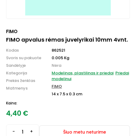
FIMO
FIMO apvalus rėmas juvelyrikai 10mm 4vnt.
Kodas
862521
Svoris su pakuote
0.005 Kg
Sandėlyje
Nėra
Kategorija
Modelinas, plastilinas ir priedai
Priedai
modelinui
Prekės ženklas
FIMO
Matmenys
14 x 7.5 x 0.3 cm
Kaina:
4,40
€
-
+
Šiuo metu neturime