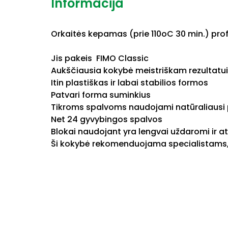
Informacija
Orkaitės kepamas (prie 110oC 30 min.) pro
Jis pakeis FIMO Classic
Aukščiausia kokybė meistriškam rezultatui
Itin plastiškas ir labai stabilios formos
Patvari forma suminkius
Tikroms spalvoms naudojami natūraliausi p
Net 24 gyvybingos spalvos
Blokai naudojant yra lengvai uždaromi ir a
Ši kokybė rekomenduojama specialistams,