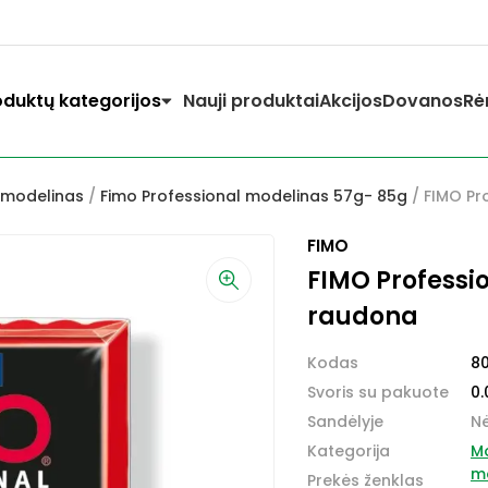
oduktų kategorijos
Nauji produktai
Akcijos
Dovanos
Rė
 modelinas
/
Fimo Professional modelinas 57g- 85g
/ FIMO Pr
FIMO
FIMO Professi
raudona
Kodas
8
Svoris su pakuote
0.
Sandėlyje
N
Kategorija
Mo
m
Prekės ženklas