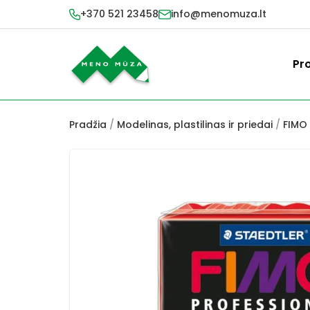
+370 521 23458
info@menomuza.lt
Pr
Pradžia
/
Modelinas, plastilinas ir priedai
/
FIMO