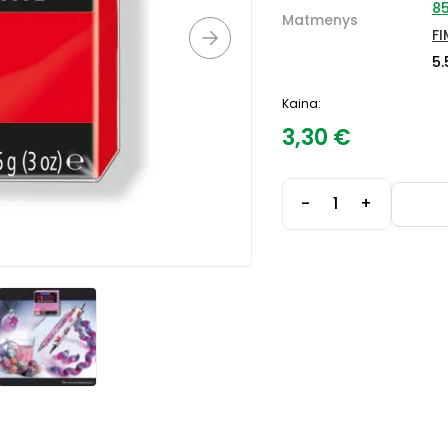
8
Matmenys
F
5.
Kaina:
3,30
€
-
+