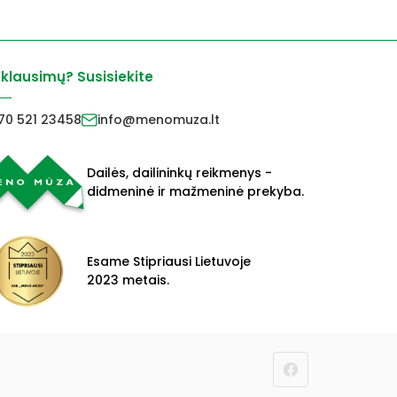
 klausimų? Susisiekite
70 521 23458
info@menomuza.lt
Dailės, dailininkų reikmenys -
didmeninė ir mažmeninė prekyba.
Esame Stipriausi Lietuvoje
2023 metais.