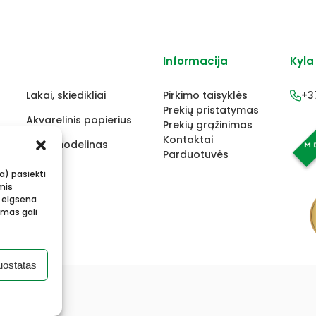
Informacija
Kyla
Lakai, skiedikliai
Pirkimo taisyklės
+3
Prekių pristatymas
Akvarelinis popierius
Prekių grąžinimas
Kontaktai
ams
FIMO modelinas
Parduotuvės
s
Vokai
ba) pasiekti
mis
 elgsena
imas gali
uostatas
.lt