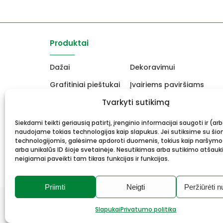
Produktai
Dažai
Dekoravimui
Grafitiniai pieštukai
Įvairiems paviršiams
Molbertai
Tvarkyti sutikimą
Keramikams ir skulptori
Drobės, porėmiai
Mokyklinės ir biuro prekė
Siekdami teikti geriausią patirtį, įrenginio informacijai saugoti ir (ar
naudojame tokias technologijas kaip slapukus. Jei sutiksime su šio
Rėmai ir rėminimas
Dovanos, Dovanų čekiai
technologijomis, galėsime apdoroti duomenis, tokius kaip naršymo
arba unikalūs ID šioje svetainėje. Nesutikimas arba sutikimo atšauk
neigiamai paveikti tam tikras funkcijas ir funkcijas.
Priimti
Neigti
Peržiūrėti n
© 2026 Meno mūza.
Visos teisės saugomos.
Slapukai
Privatumo politika
Privatumo politika
Slapukai
Sprendimas:
Webrom