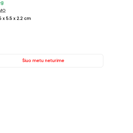
5g
IMO
5 x 5.5 x 2.2 cm
Šiuo metu neturime