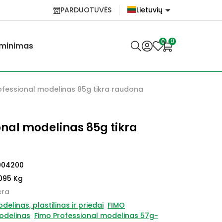
PARDUOTUVĖS
Lietuvių
English
0
0
minimas
Lietuvių
ofessional modelinas 85g tikra raudona
onal modelinas 85g tikra
004200
095 Kg
ėra
delinas, plastilinas ir priedai
FIMO
odelinas
Fimo Professional modelinas 57g-