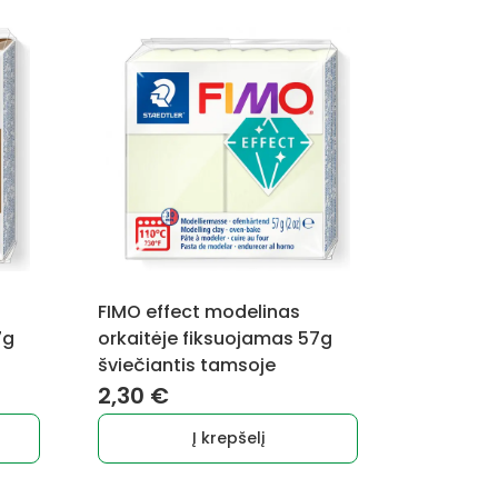
FIMO effect modelinas
7g
orkaitėje fiksuojamas 57g
šviečiantis tamsoje
2,30
€
Į krepšelį