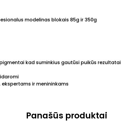
fesionalus modelinas blokais 85g ir 350g
igmentai kad suminkius gautūsi puikūs rezultatai
tidaromi
 ekspertams ir menininkams
Panašūs produktai