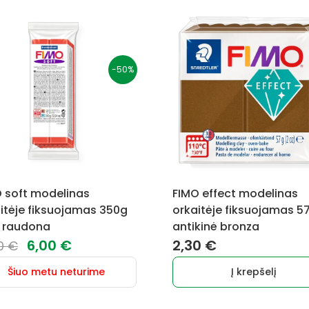
-50%
 soft modelinas
FIMO effect modelinas
itėje fiksuojamas 350g
orkaitėje fiksuojamas 5
ų raudona
antikinė bronza
Original
Current
6,00
€
2,30
€
00
€
price
price
Šiuo metu neturime
Į krepšelį
was:
is:
12,00 €.
6,00 €.