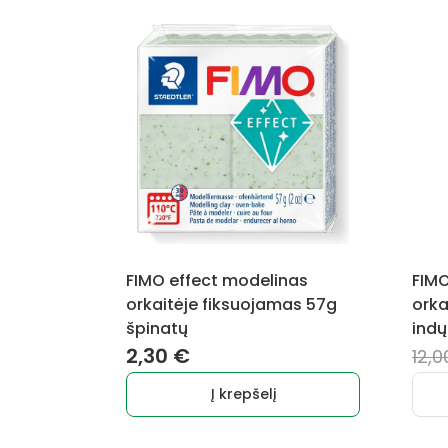
FIMO effect modelinas
FIMO
orkaitėje fiksuojamas 57g
orka
špinatų
ind
2,30
€
12,
Į krepšelį