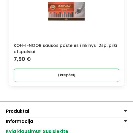
KOH-I-NOOR sausos pastelės rinkinys 12sp. pilki
atspalviai
7,90
€
Į krepšelį
Produktai
Informacija
Dažai
Dekoravimui
Kyla klausimų? Susisiekite