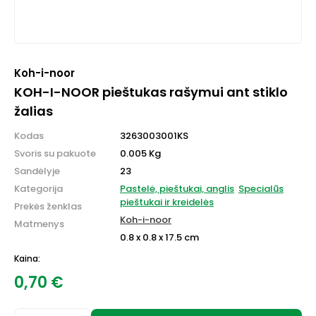
Koh-i-noor
KOH-I-NOOR pieštukas rašymui ant stiklo
žalias
Kodas
3263003001KS
Svoris su pakuote
0.005 Kg
Sandėlyje
23
Kategorija
Pastelė, pieštukai, anglis
Specialūs
pieštukai ir kreidelės
Prekės ženklas
Koh-i-noor
Matmenys
0.8 x 0.8 x 17.5 cm
Kaina:
0,70
€