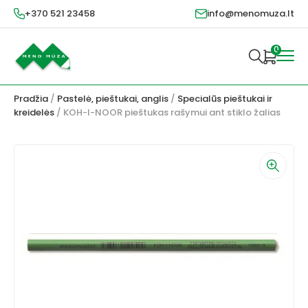
+370 521 23458
info@menomuza.lt
0
Pradžia
/
Pastelė, pieštukai, anglis
/
Specialūs pieštukai ir
kreidelės
/ KOH-I-NOOR pieštukas rašymui ant stiklo žalias