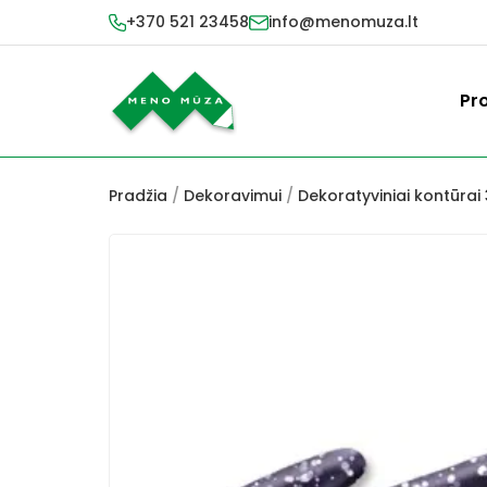
+370 521 23458
info@menomuza.lt
Pr
Pradžia
/
Dekoravimui
/
Dekoratyviniai kontūrai 