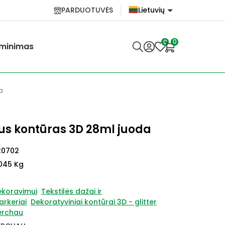
PARDUOTUVĖS
Lietuvių
English
0
0
minimas
Lietuvių
a
us kontūras 3D 28ml juoda
20702
045 Kg
ekoravimui
Tekstilės dažai ir
rkeriai
Dekoratyviniai kontūrai 3D - glitter
erchau