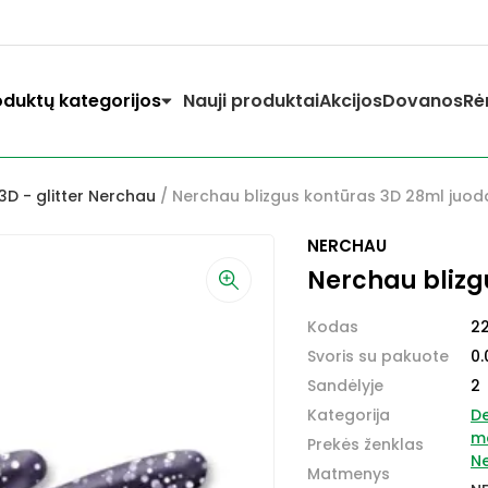
oduktų kategorijos
Nauji produktai
Akcijos
Dovanos
Rė
3D - glitter Nerchau
/ Nerchau blizgus kontūras 3D 28ml juod
NERCHAU
Nerchau blizg
Kodas
2
Svoris su pakuote
0.
Sandėlyje
2
Kategorija
D
ma
Prekės ženklas
N
Matmenys