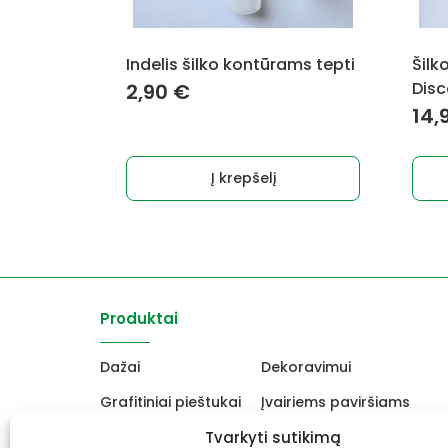
Indelis šilko kontūrams tepti
Šilk
Disc
2,90
€
14,
Į krepšelį
Produktai
Dažai
Dekoravimui
Grafitiniai pieštukai
Įvairiems paviršiams
Molbertai
Tvarkyti sutikimą
Keramikams ir skulptori