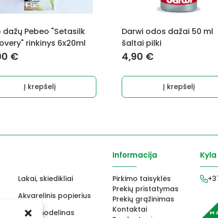
o dažų Pebeo "Setasilk
Darwi odos dažai 50 ml
overy" rinkinys 6x20ml
šaltai pilki
90
€
4,90
€
Į krepšelį
Į krepšelį
Informacija
Kyla
Lakai, skiedikliai
Pirkimo taisyklės
+3
Prekių pristatymas
Akvarelinis popierius
Prekių grąžinimas
Kontaktai
ams
FIMO modelinas