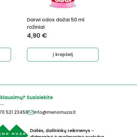
Darwi odos dažai 50 ml
rožiniai
4,90
€
Į krepšelį
 klausimų? Susisiekite
70 521 23458
info@menomuza.lt
Dailės, dailininkų reikmenys -