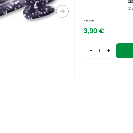
N
2 
Kaina:
3,90
€
-
+