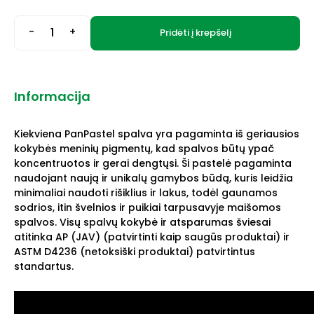
-
+
Pridėti į krepšelį
Informacija
Kiekviena PanPastel spalva yra pagaminta iš geriausios
kokybės meninių pigmentų, kad spalvos būtų ypač
koncentruotos ir gerai dengtųsi. Ši pastelė pagaminta
naudojant naują ir unikalų gamybos būdą, kuris leidžia
minimaliai naudoti rišiklius ir lakus, todėl gaunamos
sodrios, itin švelnios ir puikiai tarpusavyje maišomos
spalvos. Visų spalvų kokybė ir atsparumas šviesai
atitinka AP (JAV) (patvirtinti kaip saugūs produktai) ir
ASTM D4236 (netoksiški produktai) patvirtintus
standartus.