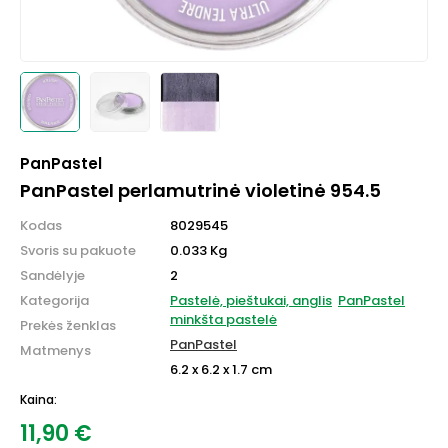
PanPastel
PanPastel perlamutrinė violetinė 954.5
Kodas
8029545
Svoris su pakuote
0.033 Kg
Sandėlyje
2
Kategorija
Pastelė, pieštukai, anglis
PanPastel
minkšta pastelė
Prekės ženklas
PanPastel
Matmenys
6.2 x 6.2 x 1.7 cm
Kaina:
11,90
€