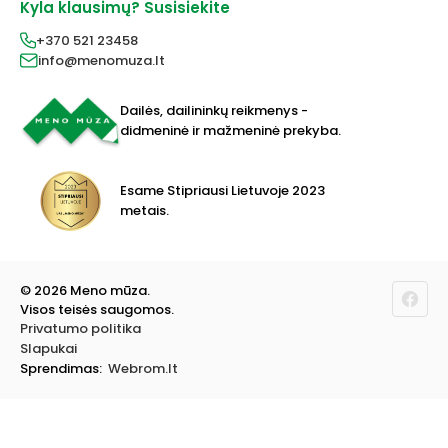
Dekoravimui
Kyla klausimų? Susisiekite
Pirkimo taisyklės
Lakai, skiedikliai
Prekių pristatymas
+370 521 23458
Grafitiniai pieštukai
Prekių grąžinimas
info@menomuza.lt
Įvairiems paviršiams
Kontaktai
Akvarelinis popierius
Parduotuvės
Molbertai
Dailės, dailininkų reikmenys -
Keramikams ir skulptoriams
didmeninė ir mažmeninė prekyba.
FIMO modelinas
Drobės, porėmiai
Mokyklinės ir biuro prekės
Esame Stipriausi Lietuvoje 2023
Vokai
metais.
Rėmai ir rėminimas
Dovanos, Dovanų čekiai
© 2026 Meno mūza.
Visos teisės saugomos.
Privatumo politika
Slapukai
Sprendimas:
Webrom.lt