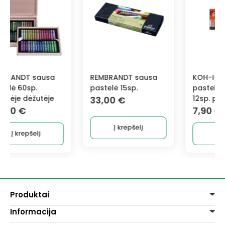
REMBRANDT sausa
KOH-I-NOOR sausos
pastelė 15sp.
pastelės rinkinys
12sp. pilki atspalviai
33,00
€
7,90
€
Į krepšelį
Į krepšelį
Produktai
Informacija
Dažai