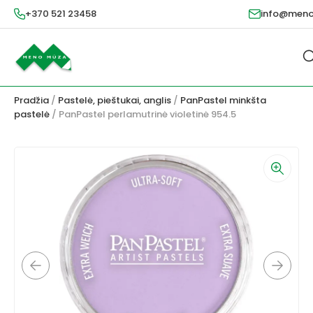
+370 521 23458
info@meno
Pradžia
/
Pastelė, pieštukai, anglis
/
PanPastel minkšta
pastelė
/ PanPastel perlamutrinė violetinė 954.5