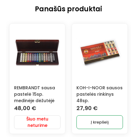
Panašūs produktai
REMBRANDT sausa
KOH-I-NOOR sausos
pastelė 15sp.
pastelės rinkinys
medinėje dėžutėjė
48sp.
48,00
€
27,90
€
Šiuo metu
Į krepšelį
neturime