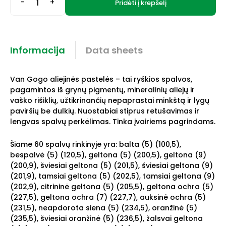
-
+
Pridėti į krepšelį
Informacija
Data sheets
Van Gogo aliejinės pastelės – tai ryškios spalvos,
pagamintos iš grynų pigmentų, mineralinių aliejų ir
vaško rišiklių, užtikrinančių nepaprastai minkštą ir lygų
paviršių be dulkių.
Nuostabiai stiprus retušavimas ir
lengvas spalvų perkėlimas.
Tinka įvairiems pagrindams.
Šiame 60 spalvų rinkinyje yra: balta (5) (100,5),
bespalvė (5) (120,5), geltona (5) (200,5), geltona (9)
(200,9), šviesiai geltona (5) (201,5), šviesiai geltona (9)
(201,9), tamsiai geltona (5) (202,5), tamsiai geltona (9)
(202,9), citrininė geltona (5) (205,5), geltona ochra (5)
(227,5), geltona ochra (7) (227,7), auksinė ochra (5)
(231,5), neapdorota siena (5) (234,5), oranžinė (5)
(235,5), šviesiai oranžinė (5) (236,5), žalsvai geltona