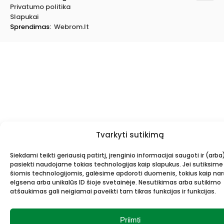
Privatumo politika
Slapukai
Sprendimas:
Webrom.lt
Tvarkyti sutikimą
Siekdami teikti geriausią patirtį, įrenginio informacijai saugoti ir (arba
pasiekti naudojame tokias technologijas kaip slapukus. Jei sutiksime
šiomis technologijomis, galėsime apdoroti duomenis, tokius kaip n
elgsena arba unikalūs ID šioje svetainėje. Nesutikimas arba sutikimo
atšaukimas gali neigiamai paveikti tam tikras funkcijas ir funkcijas.
Priimti