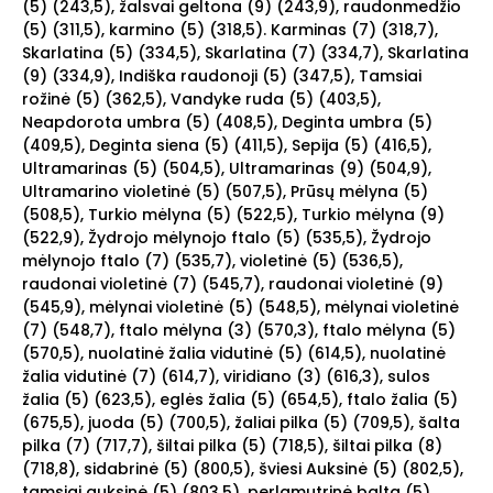
(5) (243,5), žalsvai geltona (9) (243,9), raudonmedžio
(5) (311,5), karmino (5) (318,5).
Karminas (7) (318,7),
Skarlatina (5) (334,5), Skarlatina (7) (334,7), Skarlatina
(9) (334,9), Indiška raudonoji (5) (347,5), Tamsiai
rožinė (5) (362,5), Vandyke ruda (5) (403,5),
Neapdorota umbra (5) (408,5), Deginta umbra (5)
(409,5), Deginta siena (5) (411,5), Sepija (5) (416,5),
Ultramarinas (5) (504,5), Ultramarinas (9) (504,9),
Ultramarino violetinė (5) (507,5), Prūsų mėlyna (5)
(508,5), Turkio mėlyna (5) (522,5), Turkio mėlyna (9)
(522,9), Žydrojo mėlynojo ftalo (5) (535,5), Žydrojo
mėlynojo ftalo (7)
(535,7), violetinė (5) (536,5),
raudonai violetinė (7) (545,7), raudonai violetinė (9)
(545,9), mėlynai violetinė (5) (548,5), mėlynai violetinė
(7) (548,7), ftalo mėlyna (3) (570,3), ftalo mėlyna (5)
(570,5), nuolatinė žalia vidutinė (5) (614,5), nuolatinė
žalia vidutinė (7) (614,7), viridiano (3) (616,3), sulos
žalia (5) (623,5), eglės žalia (5) (654,5), ftalo žalia (5)
(675,5), juoda (5) (700,5), žaliai pilka (5) (709,5), šalta
pilka (7) (717,7), šiltai pilka (5) (718,5), šiltai pilka (8)
(718,8), sidabrinė (5) (800,5), šviesi
Auksinė (5) (802,5),
tamsiai auksinė (5) (803,5), perlamutrinė balta (5)