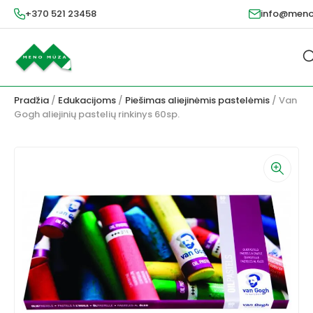
+370 521 23458
info@meno
Pradžia
/
Edukacijoms
/
Piešimas aliejinėmis pastelėmis
/ Van
Gogh aliejinių pastelių rinkinys 60sp.