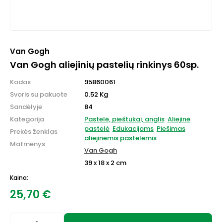
Van Gogh
Van Gogh aliejinių pastelių rinkinys 60sp.
Kodas
95860061
Svoris su pakuote
0.52 Kg
Sandėlyje
84
Kategorija
Pastelė, pieštukai, anglis
Aliejinė
pastelė
Edukacijoms
Piešimas
Prekės ženklas
aliejinėmis pastelėmis
Matmenys
Van Gogh
39 x 18 x 2 cm
Kaina:
25,70
€