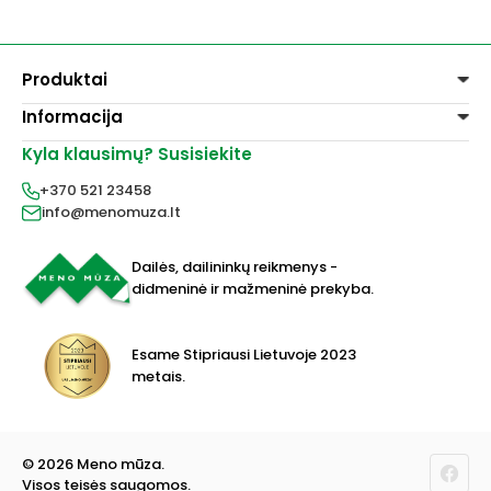
Produktai
Informacija
Dažai
Dekoravimui
Kyla klausimų? Susisiekite
Pirkimo taisyklės
Lakai, skiedikliai
Prekių pristatymas
+370 521 23458
Grafitiniai pieštukai
Prekių grąžinimas
info@menomuza.lt
Įvairiems paviršiams
Kontaktai
Akvarelinis popierius
Parduotuvės
Molbertai
Dailės, dailininkų reikmenys -
Keramikams ir skulptoriams
didmeninė ir mažmeninė prekyba.
FIMO modelinas
Drobės, porėmiai
Mokyklinės ir biuro prekės
Esame Stipriausi Lietuvoje 2023
Vokai
metais.
Rėmai ir rėminimas
Dovanos, Dovanų čekiai
© 2026 Meno mūza.
Visos teisės saugomos.