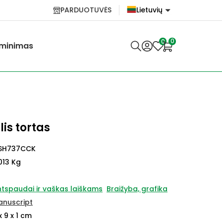
PARDUOTUVĖS
Lietuvių
English
0
0
minimas
Lietuvių
is tortas
SH737CCK
013 Kg
tspaudai ir vaškas laiškams
Braižyba, grafika
anuscript
x 9 x 1 cm