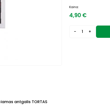
Kaina:
4,90
€
-
+
čiamas antgalis TORTAS