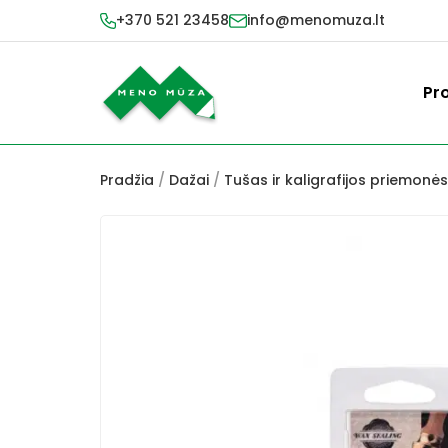
+370 521 23458
info@menomuza.lt
Pr
Pradžia
/
Dažai
/
Tušas ir kaligrafijos priemonės