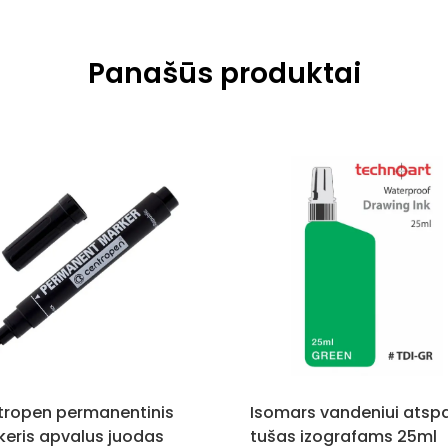
Panašūs produktai
tropen permanentinis
Isomars vandeniui atsp
eris apvalus juodas
tušas izografams 25ml