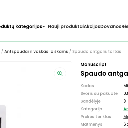
oduktų kategorijos
Nauji produktai
Akcijos
Dovanos
Rė
/
Antspaudai ir vaškas laiškams
/ Spaudo antgalis tortas
Manuscript
Spaudo antgal
Kodas
M
Svoris su pakuote
0.
Sandėlyje
3
Kategorija
An
Prekės ženklas
M
Matmenys
6 