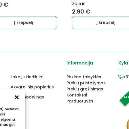
žalias
0
€
2,90
€
Į krepšelį
Į krepšelį
Informacija
Kyla
Lakai, skiedikliai
Pirkimo taisyklės
+3
Prekių pristatymas
Akvarelinis popierius
Prekių grąžinimas
Kontaktai
ams
FIMO modelinas
Parduotuvės
s
Vokai
ba) pasiekti
mis
 elgsena
imas gali