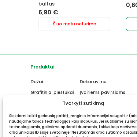
baltas
0,6
6,90
€
Šiuo metu neturime
Produktai
Dažai
Dekoravimui
Grafitiniai pieštukai
Įvairiems paviršiams
Molbertai
Tvarkyti sutikimą
Keramikams ir skulptori
Drobės, porėmiai
Mokyklinės ir biuro prekė
Siekdami teikti geriausią patirtį, įrenginio informacijai saugoti ir (ar
naudojame tokias technologijas kaip slapukus. Jei sutiksime su šio
Rėmai ir rėminimas
Dovanos, Dovanų čekiai
technologijomis, galėsime apdoroti duomenis, tokius kaip naršymo
arba unikalūs ID šioje svetainėje. Nesutikimas arba sutikimo atšauk