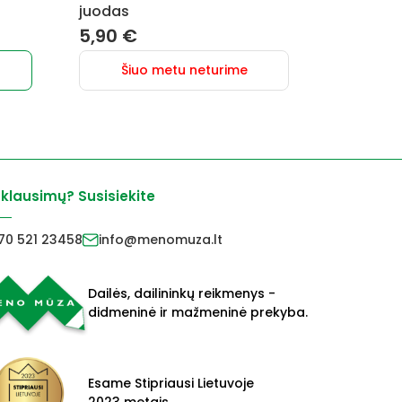
juodas
5,90
€
Šiuo metu neturime
 klausimų? Susisiekite
70 521 23458
info@menomuza.lt
Dailės, dailininkų reikmenys -
didmeninė ir mažmeninė prekyba.
Esame Stipriausi Lietuvoje