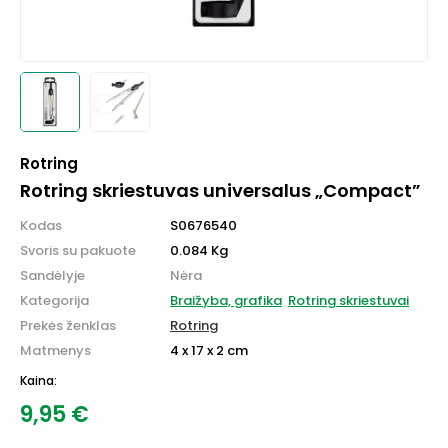
Rotring
Rotring skriestuvas universalus „Compact”
Kodas
S0676540
Svoris su pakuote
0.084 Kg
Sandėlyje
Nėra
Kategorija
Braižyba, grafika
Rotring skriestuvai
Prekės ženklas
Rotring
Matmenys
4 x 17 x 2 cm
Kaina:
9,95
€