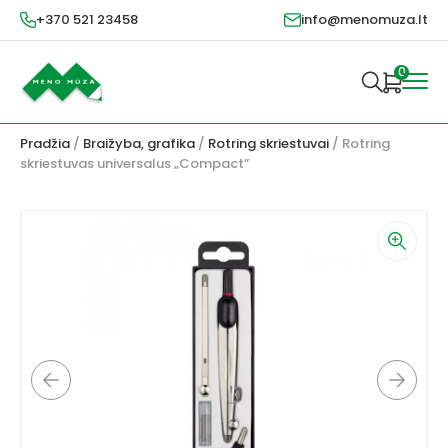
+370 521 23458
info@menomuza.lt
0
Pradžia
/
Braižyba, grafika
/
Rotring skriestuvai
/ Rotring
skriestuvas universalus „Compact”