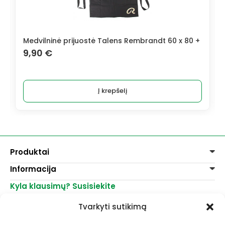
Medvilninė prijuostė Talens Rembrandt 60 x 80 +
9,90
€
Į krepšelį
Produktai
Informacija
Dažai
Dekoravimui
Kyla klausimų? Susisiekite
Pirkimo taisyklės
Lakai, skiedikliai
Prekių pristatymas
+370 521 23458
Grafitiniai pieštukai
Tvarkyti sutikimą
Prekių grąžinimas
info@menomuza.lt
Įvairiems paviršiams
Kontaktai
Akvarelinis popierius