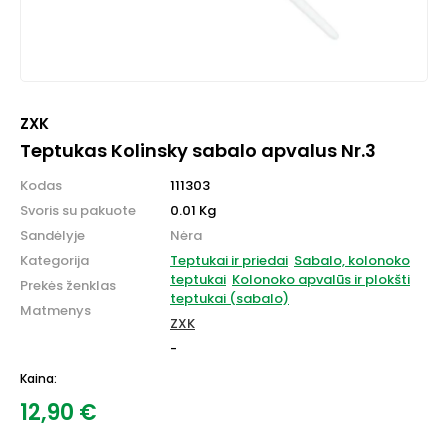
ZXK
Teptukas Kolinsky sabalo apvalus Nr.3
Kodas
111303
Svoris su pakuote
0.01 Kg
Sandėlyje
Nėra
Kategorija
Teptukai ir priedai
Sabalo, kolonoko
teptukai
Kolonoko apvalūs ir plokšti
Prekės ženklas
teptukai (sabalo)
Matmenys
ZXK
-
Kaina:
12,90
€