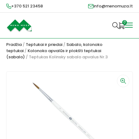
+370 521 23458
info@menomuza.lt
0
Pradžia
/
Teptukai ir priedai
/
Sabalo, kolonoko
teptukai
/
Kolonoko apvalūs ir plokšti teptukai
(sabalo)
/ Teptukas Kolinsky sabalo apvalus Nr.3