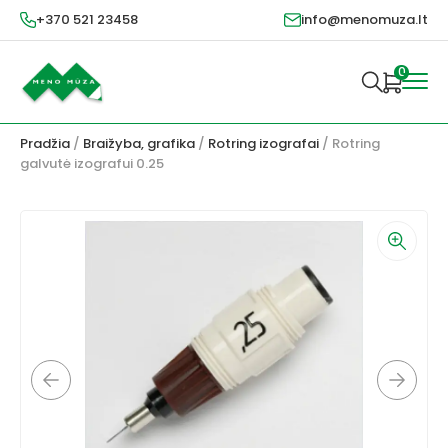
+370 521 23458
info@menomuza.lt
0
Pradžia
/
Braižyba, grafika
/
Rotring izografai
/ Rotring
galvutė izografui 0.25