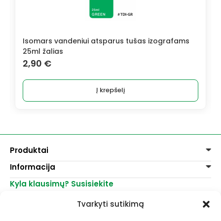
Isomars vandeniui atsparus tušas izografams
Isoma
25ml žalias
25ml
2,90
€
2,9
Į krepšelį
Produktai
Informacija
Dažai
Dekoravimui
Kyla klausimų? Susisiekite
Pirkimo taisyklės
Lakai, skiedikliai
Prekių pristatymas
+370 521 23458
Grafitiniai pieštukai
Tvarkyti sutikimą
Prekių grąžinimas
info@menomuza.lt
Įvairiems paviršiams
Kontaktai
Akvarelinis popierius