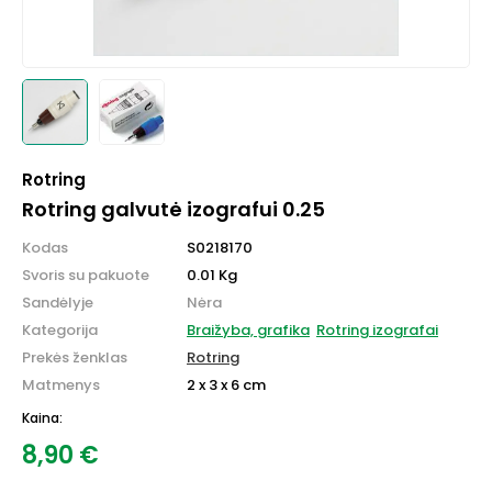
Rotring
Rotring galvutė izografui 0.25
Kodas
S0218170
Svoris su pakuote
0.01 Kg
Sandėlyje
Nėra
Kategorija
Braižyba, grafika
Rotring izografai
Prekės ženklas
Rotring
Matmenys
2 x 3 x 6 cm
Kaina:
8,90
€