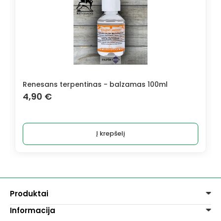
Renesans terpentinas - balzamas 100ml
4,90
€
Į krepšelį
Produktai
Informacija
Dažai