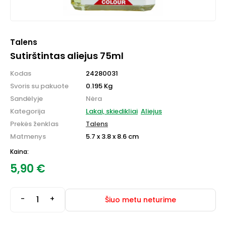
Talens
Sutirštintas aliejus 75ml
Kodas
24280031
Svoris su pakuote
0.195 Kg
Sandėlyje
Nėra
Kategorija
Lakai, skiedikliai
Aliejus
Prekės ženklas
Talens
Matmenys
5.7 x 3.8 x 8.6 cm
Kaina:
5,90
€
-
+
Šiuo metu neturime