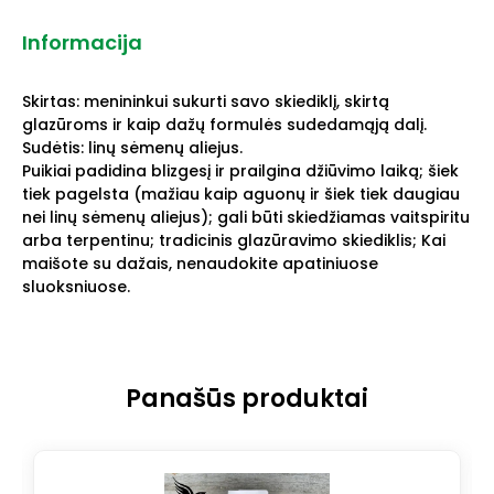
Informacija
Skirtas: menininkui sukurti savo skiediklį, skirtą
glazūroms ir kaip dažų formulės sudedamąją dalį.
Sudėtis: linų sėmenų aliejus.
Puikiai padidina blizgesį ir prailgina džiūvimo laiką; šiek
tiek pagelsta (mažiau kaip aguonų ir šiek tiek daugiau
nei linų sėmenų aliejus); gali būti skiedžiamas vaitspiritu
arba terpentinu; tradicinis glazūravimo skiediklis; Kai
maišote su dažais, nenaudokite apatiniuose
sluoksniuose.
Panašūs produktai