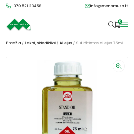
+370 521 23458
info@menomuza.lt
0
Pradžia
/
Lakai, skiedikliai
/
Aliejus
/ Sutirštintas aliejus 75ml